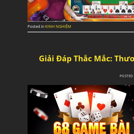
Posted in
KINH NGHIỆM
Giải Đáp Thắc Mắc: Thư
POSTED