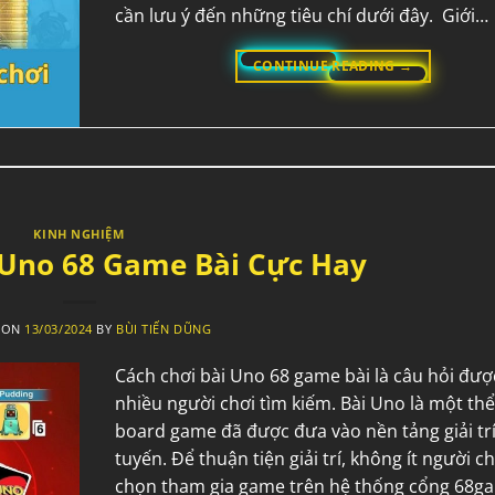
cần lưu ý đến những tiêu chí dưới đây. Giới…
CONTINUE READING
→
KINH NGHIỆM
 Uno 68 Game Bài Cực Hay
 ON
13/03/2024
BY
BÙI TIẾN DŨNG
Cách chơi bài Uno 68 game bài là câu hỏi đượ
nhiều người chơi tìm kiếm. Bài Uno là một thể
board game đã được đưa vào nền tảng giải trí
tuyến. Để thuận tiện giải trí, không ít người ch
chọn tham gia game trên hệ thống cổng 68g