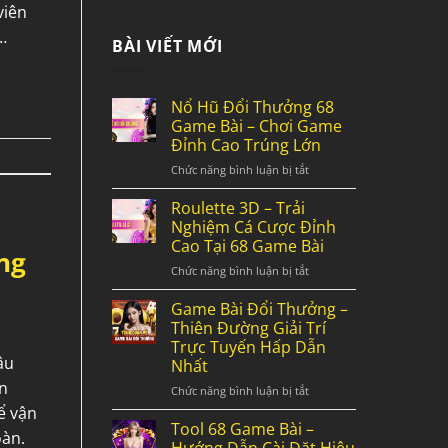
viên
…
BÀI VIẾT MỚI
Nổ Hũ Đổi Thưởng 68
Game Bài – Chơi Game
Đỉnh Cao Trúng Lớn
ở
Chức năng bình luận bị tắt
Nổ
Hũ
Roulette 3D – Trải
Đổi
Nghiệm Cá Cược Đỉnh
Thưởng
Cao Tại 68 Game Bài
ng
68
ở
Chức năng bình luận bị tắt
Game
Roulette
Bài
3D
–
Game Bài Đổi Thưởng –
–
Chơi
Thiên Đường Giải Trí
Trải
Game
Trực Tuyến Hấp Dẫn
Nghiệm
Đỉnh
âu
Nhất
Cá
Cao
n
Cược
Trúng
ở
Chức năng bình luận bị tắt
Đỉnh
Lớn
Game
ể vận
Cao
Bài
Tool 68 Game Bài –
àn.
Tại
Đổi