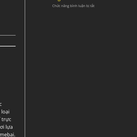
Việt
68gamebai
Nam
ở
Chức năng bình luận bị tắt
–
Bắn
Những
Cá
điều
H5
cần
–
biết
Săn
cho
Cá
người
Đổi
mới
Thưởng
Đỉnh
Cao
Cùng
68gamebai
c
 loại
 trực
ơi lựa
amebai.