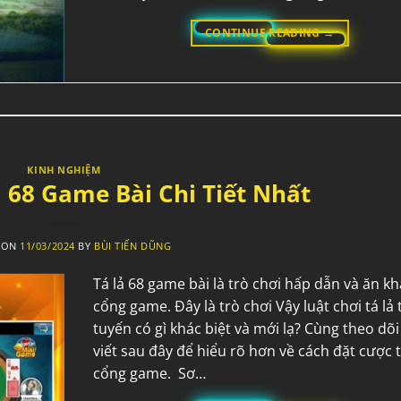
CONTINUE READING
→
KINH NGHIỆM
 68 Game Bài Chi Tiết Nhất
 ON
11/03/2024
BY
BÙI TIẾN DŨNG
Tá lả 68 game bài là trò chơi hấp dẫn và ăn kh
cổng game. Đây là trò chơi Vậy luật chơi tá lả 
tuyến có gì khác biệt và mới lạ? Cùng theo dõi
viết sau đây để hiểu rõ hơn về cách đặt cược tá
cổng game. Sơ…