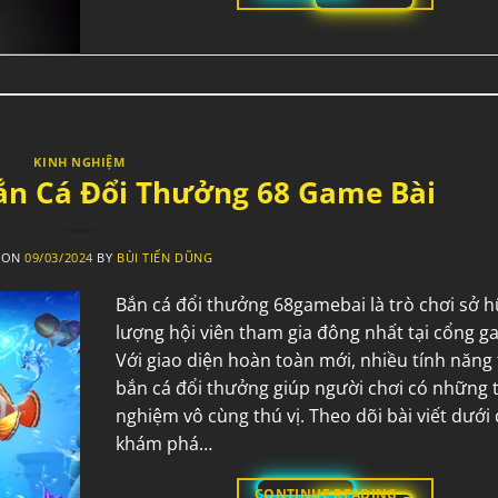
KINH NGHIỆM
n Cá Đổi Thưởng 68 Game Bài
 ON
09/03/2024
BY
BÙI TIẾN DŨNG
Bắn cá đổi thưởng 68gamebai là trò chơi sở 
lượng hội viên tham gia đông nhất tại cổng g
Với giao diện hoàn toàn mới, nhiều tính năng t
bắn cá đổi thưởng giúp người chơi có những t
nghiệm vô cùng thú vị. Theo dõi bài viết dưới 
khám phá…
CONTINUE READING
→