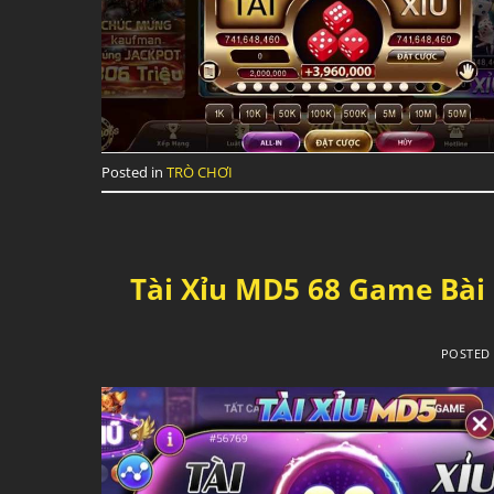
Posted in
TRÒ CHƠI
Tài Xỉu MD5 68 Game Bài
POSTED