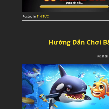
Posted in
TIN TỨC
Hướng Dẫn Chơi Bắ
POSTED