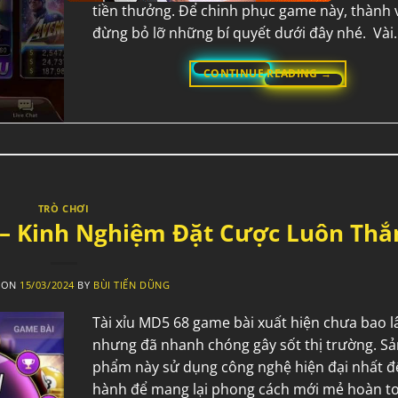
tiền thưởng. Để chinh phục game này, thành 
đừng bỏ lỡ những bí quyết dưới đây nhé. Vài
CONTINUE READING
→
TRÒ CHƠI
 – Kinh Nghiệm Đặt Cược Luôn Thắ
 ON
15/03/2024
BY
BÙI TIẾN DŨNG
Tài xỉu MD5 68 game bài xuất hiện chưa bao l
nhưng đã nhanh chóng gây sốt thị trường. Sả
phẩm này sử dụng công nghệ hiện đại nhất đ
hành để mang lại phong cách mới mẻ hoàn to