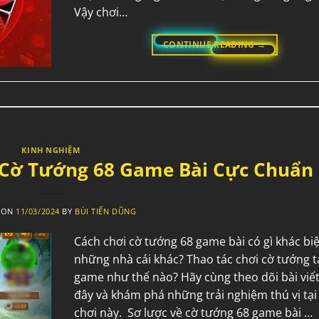
Vậy chơi…
CONTINUE READING
→
KINH NGHIỆM
Cờ Tướng 68 Game Bài Cực Chuẩn
 ON
11/03/2024
BY
BÙI TIẾN DŨNG
Cách chơi cờ tướng 68 game bài có gì khác biệ
những nhà cái khác? Thao tác chơi cờ tướng t
game như thế nào? Hãy cùng theo dõi bài viế
đây và khám phá những trải nghiệm thú vị tại
chơi này. Sơ lược về cờ tướng 68 game bài …