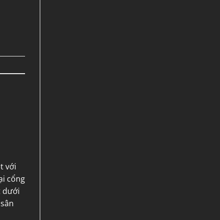
t với
ại cổng
t dưới
 sân