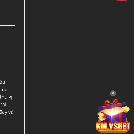
hữu
ame.
✕
hú vị,
rải
đây và