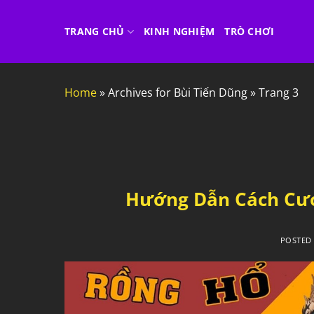
Skip
to
TRANG CHỦ
KINH NGHIỆM
TRÒ CHƠI
content
Home
»
Archives for Bùi Tiến Dũng
»
Trang 3
Hướng Dẫn Cách Cượ
POSTED