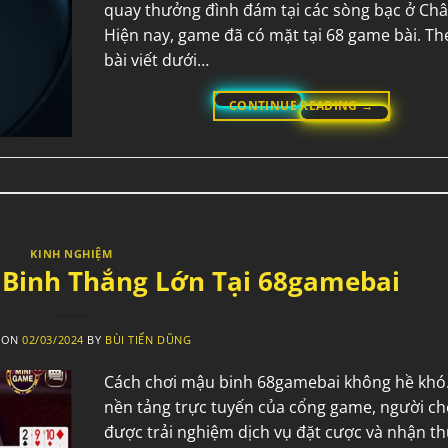
quay thưởng đình đám tại các sòng bạc ở Châ
Hiện nay, game đã có mặt tại 68 game bài. Th
bài viết dưới…
CONTINUE READING
→
KINH NGHIỆM
 Binh Thắng Lớn Tại 68gamebai
 ON
02/03/2024
BY
BÙI TIẾN DŨNG
Cách chơi mậu binh 68gamebai không hề khó.
nền tảng trực tuyến của cổng game, người ch
được trải nghiệm dịch vụ đặt cược và nhận t