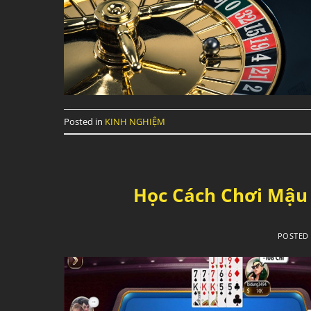
Posted in
KINH NGHIỆM
Học Cách Chơi Mậu
POSTED