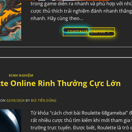
trong game diễn ra nhanh và phù hợp với nh
cược thủ thích trải nghiệm đánh nhanh thắng
nhanh. Hãy cùng theo…
CONTINUE READING
→
KINH NGHIỆM
tte Online Rinh Thưởng Cực Lớn
 ON
02/03/2024
BY
BÙI TIẾN DŨNG
Từ khóa “cách chơi bài Roulette 68gamebai” 
rất nhiều cược thủ tìm kiếm khi mới tham gia 
trường trực tuyến. Được biết, Roulette là trò 