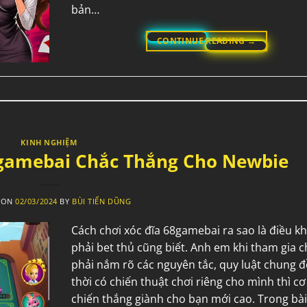
bản…
CONTINUE READING
→
KINH NGHIỆM
8gamebai Chắc Thắng Cho Newbie
 ON
02/03/2024
BY
BÙI TIẾN DŨNG
Cách chơi xóc đĩa 68gamebai ra sao là điều k
phải bet thủ cũng biết. Anh em khi tham gia c
phải nắm rõ các nguyên tắc, quy luật chung 
thời có chiến thuật chơi riêng cho mình thì cơ
chiến thắng giành cho bạn mới cao. Trong bài 