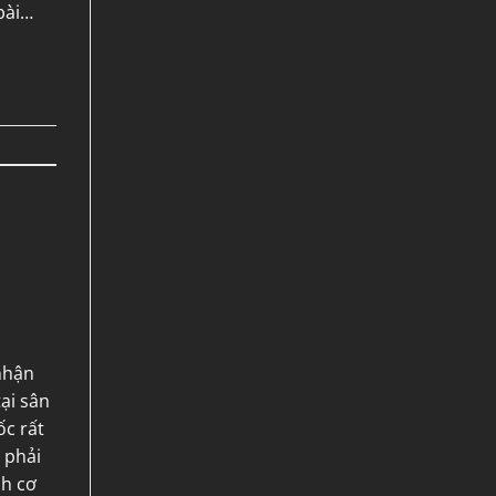
bài…
nhận
ại sân
ốc rất
 phải
nh cơ