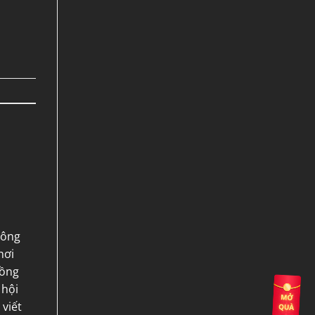
hông
hơi
đồng
 hội
viết