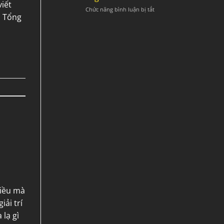
Việt
68gamebai
viết
Nam
ở
Chức năng bình luận bị tắt
–
. Tổng
Bắn
Những
Cá
điều
H5
cần
–
biết
Săn
cho
Cá
người
Đổi
mới
Thưởng
Đỉnh
Cao
Cùng
68gamebai
điều mà
ải trí
 lạ gì