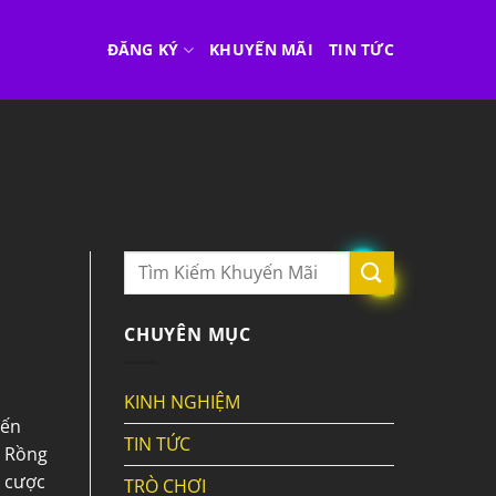
ĐĂNG KÝ
KHUYẾN MÃI
TIN TỨC
CHUYÊN MỤC
KINH NGHIỆM
yến
TIN TỨC
c Rồng
n cược
TRÒ CHƠI