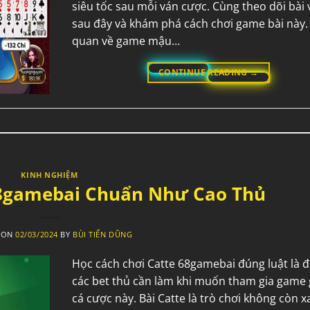
siêu tốc sau mỗi ván cược. Cùng theo dõi bài 
sau đây và khám phá cách chơi game bài này
quan về game mậu…
CONTINUE READING
→
KINH NGHIỆM
68gamebai Chuẩn Như Cao Thủ
 ON
02/03/2024
BY
BÙI TIẾN DŨNG
Học cách chơi Catte 68gamebai đúng luật là 
các bet thủ cần làm khi muốn tham gia game gi
cá cược này. Bài Catte là trò chơi không còn xa