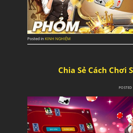
Posted in
KINH NGHIỆM
Chia Sẻ Cách Chơi
POSTED