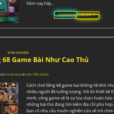
hôm nay hãy…
CONTINUE READING
→
KINH NGHIỆM
g 68 Game Bài Như Cao Thủ
 ON
01/03/2024
BY
BÙI TIẾN DŨNG
Cách chơi liêng 68 game bai không hề khó nh
nhiều người đã tưởng tượng. Với lối thiết kế 
minh, cổng game sẽ là sự lựa chọn hoàn hảo
những bài thủ đang tìm kiếm địa chỉ phù hợp
bạn có nhu cầu muốn nghiên cứu về trò chơi 