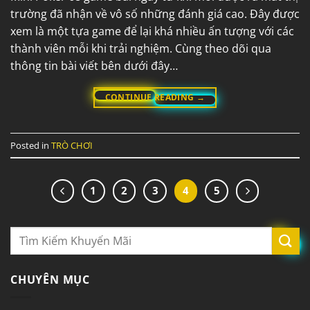
trường đã nhận về vô số những đánh giá cao. Đây được
xem là một tựa game để lại khá nhiều ấn tượng với các
thành viên mỗi khi trải nghiệm. Cùng theo dõi qua
thông tin bài viết bên dưới đây…
CONTINUE READING
→
Posted in
TRÒ CHƠI
1
2
3
4
5
CHUYÊN MỤC