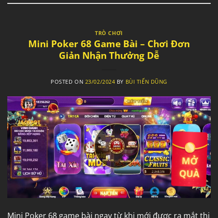
TRÒ CHƠI
Mini Poker 68 Game Bài – Chơi Đơn
Giản Nhận Thưởng Dễ
POSTED ON
23/02/2024
BY
BÙI TIẾN DŨNG
Mini Poker 68 game bài ngay từ khi mới được ra mắt thị