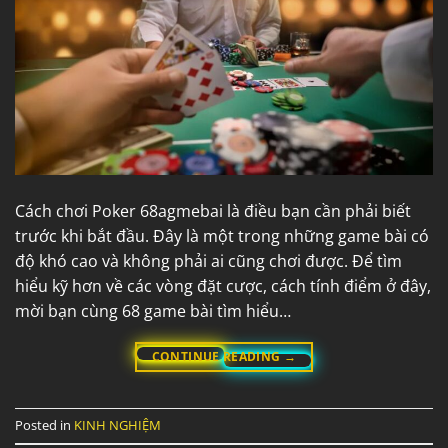
Cách chơi Poker 68agmebai là điều bạn cần phải biết
trước khi bắt đầu. Đây là một trong những game bài có
độ khó cao và không phải ai cũng chơi được. Để tìm
hiểu kỹ hơn về các vòng đặt cược, cách tính điểm ở đây,
mời bạn cùng 68 game bài tìm hiểu…
CONTINUE READING
→
Posted in
KINH NGHIỆM