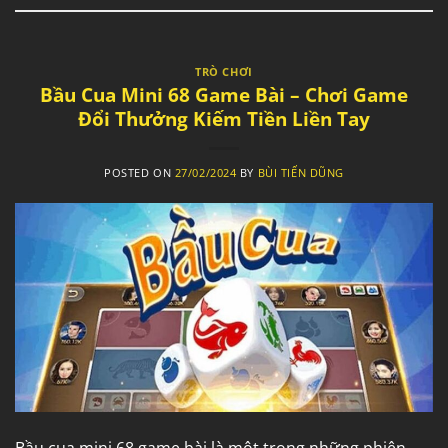
TRÒ CHƠI
Bầu Cua Mini 68 Game Bài – Chơi Game
Đổi Thưởng Kiếm Tiền Liền Tay
POSTED ON
27/02/2024
BY
BÙI TIẾN DŨNG
Bầu cua mini 68 game bài là một trong những phiên