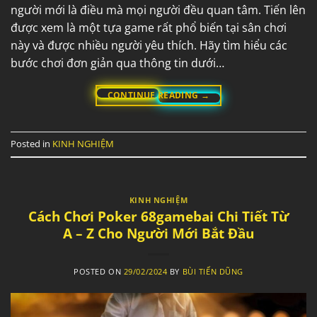
người mới là điều mà mọi người đều quan tâm. Tiến lên
được xem là một tựa game rất phổ biến tại sân chơi
này và được nhiều người yêu thích. Hãy tìm hiểu các
bước chơi đơn giản qua thông tin dưới…
CONTINUE READING
→
Posted in
KINH NGHIỆM
KINH NGHIỆM
Cách Chơi Poker 68gamebai Chi Tiết Từ
A – Z Cho Người Mới Bắt Đầu
POSTED ON
29/02/2024
BY
BÙI TIẾN DŨNG