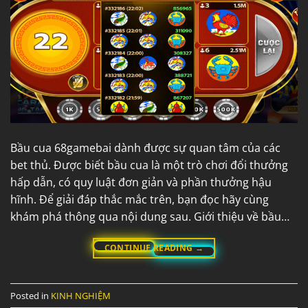
Bầu cua 68gamebai dành được sự quan tâm của các
bet thủ. Được biết bầu cua là một trò chơi đổi thưởng
hấp dẫn, có quy luật đơn giản và phần thưởng hậu
hĩnh. Để giải đáp thắc mắc trên, bạn đọc hãy cùng
khám phá thông qua nội dung sau. Giới thiệu về bầu…
CONTINUE READING
→
Posted in
KINH NGHIỆM