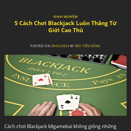
KINH NGHIỆM
5 Cách Chơi Blackjack Luôn Thắng Từ
Giới Cao Thủ
POSTED ON
29/02/2024
BY
BÙI TIẾN DŨNG
Cách chơi Blackjack 68gamebai không giống những