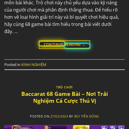
môn bài khác. Trò chơi này chủ yếu dựa vào kỹ năng
của người chơi mà phân định thắng thua. Để hiểu rõ
hơn về loại hình giải trí này và bí quyết chơi hiệu quả,
hãy cùng 68 game bài tìm hiểu trong bài viết dưới
đây. …
CONTINUE READING
→
Posted in
KINH NGHIỆM
TRÒ CHƠI
Baccarat 68 Game Bài – Nơi Trải
Nghiệm Cá Cược Thú Vị
POSTED ON
27/02/2024
BY
BÙI TIẾN DŨNG