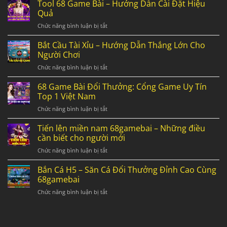
Bài
Tool 68 Game Bài – Hướng Dẫn Cài Đặt Hiệu
Cược
Cao
Đổi
Đỉnh
Quả
Trúng
Thưởng
Cao
Lớn
ở
Chức năng bình luận bị tắt
–
Tại
Tool
Thiên
68
68
Bắt Cầu Tài Xỉu – Hướng Dẫn Thắng Lớn Cho
Đường
Game
Game
Giải
Người Chơi
Bài
Bài
Trí
ở
Chức năng bình luận bị tắt
–
Trực
Bắt
Hướng
Tuyến
Cầu
68 Game Bài Đổi Thưởng: Cổng Game Uy Tín
Dẫn
Hấp
Tài
Cài
Top 1 Việt Nam
Dẫn
Xỉu
Đặt
Nhất
ở
Chức năng bình luận bị tắt
–
Hiệu
68
Hướng
Quả
Game
Tiến lên miền nam 68gamebai – Những điều
Dẫn
Bài
Thắng
cần biết cho người mới
Đổi
Lớn
ở
Chức năng bình luận bị tắt
Thưởng:
Cho
Tiến
Cổng
Người
lên
Bắn Cá H5 – Săn Cá Đổi Thưởng Đỉnh Cao Cùng
Game
Chơi
miền
Uy
68gamebai
nam
Tín
ở
Chức năng bình luận bị tắt
68gamebai
Top
Bắn
–
1
Cá
Những
Việt
H5
điều
Nam
–