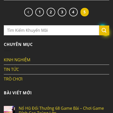
1
2
3
4
5
CHUYÊN MỤC
KINH NGHIỆM
TIN TỨC
TRÒ CHƠI
BÀI VIẾT MỚI
Nổ Hũ Đổi Thưởng 68 Game Bài – Chơi Game