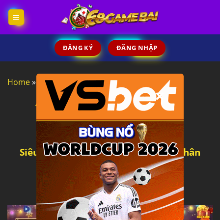
Skip
to
content
ĐĂNG KÝ
ĐĂNG NHẬP
Home
»
Archives for Bùi Tiến Dũng
»
Trang 5
×
AUTHOR ARCHIVES:
BÙI TIẾN DŨNG
TRÒ CHƠI
Siêu Xe 68 Game Bài – Điểm Dừng Chân
Chất Lượng
POSTED ON
23/02/2024
BY
BÙI TIẾN DŨNG