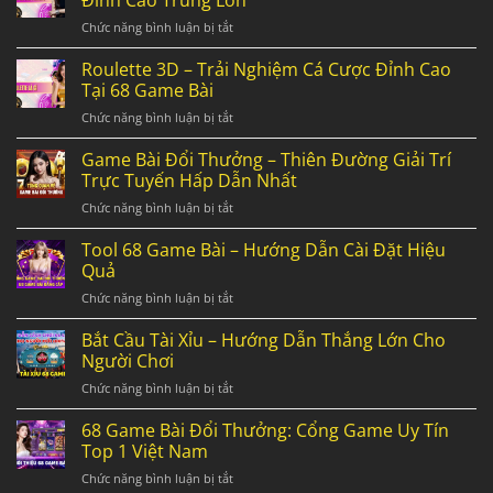
Đỉnh Cao Trúng Lớn
ở
Chức năng bình luận bị tắt
Nổ
Hũ
Roulette 3D – Trải Nghiệm Cá Cược Đỉnh Cao
Đổi
Tại 68 Game Bài
Thưởng
ở
Chức năng bình luận bị tắt
68
Roulette
Game
3D
Game Bài Đổi Thưởng – Thiên Đường Giải Trí
Bài
–
–
Trực Tuyến Hấp Dẫn Nhất
Trải
Chơi
ở
Chức năng bình luận bị tắt
Nghiệm
Game
Game
Cá
Đỉnh
Bài
Tool 68 Game Bài – Hướng Dẫn Cài Đặt Hiệu
Cược
Cao
Đổi
Đỉnh
Quả
Trúng
Thưởng
Cao
Lớn
ở
Chức năng bình luận bị tắt
–
Tại
Tool
Thiên
68
68
Bắt Cầu Tài Xỉu – Hướng Dẫn Thắng Lớn Cho
Đường
Game
Game
Giải
Người Chơi
Bài
Bài
Trí
ở
Chức năng bình luận bị tắt
–
Trực
Bắt
Hướng
Tuyến
Cầu
68 Game Bài Đổi Thưởng: Cổng Game Uy Tín
Dẫn
Hấp
Tài
Cài
Top 1 Việt Nam
Dẫn
Xỉu
Đặt
Nhất
ở
Chức năng bình luận bị tắt
–
Hiệu