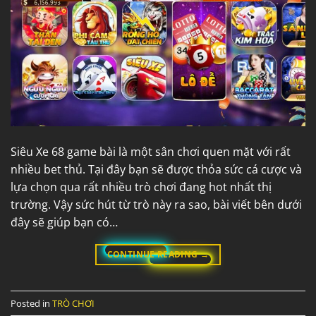
Siêu Xe 68 game bài là một sân chơi quen mặt với rất
nhiều bet thủ. Tại đây bạn sẽ được thỏa sức cá cược và
lựa chọn qua rất nhiều trò chơi đang hot nhất thị
trường. Vậy sức hút từ trò này ra sao, bài viết bên dưới
đây sẽ giúp bạn có…
CONTINUE READING
→
Posted in
TRÒ CHƠI