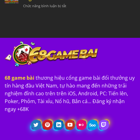
nam
Tín
ở
Chức năng bình luận bị tắt
68gamebai
Top
Bắn
–
1
Cá
Những
Việt
H5
điều
Nam
–
cần
Săn
biết
Cá
cho
Đổi
người
Thưởng
mới
Đỉnh
Cao
Cùng
68gamebai
68 game bài
thương hiệu cổng game bài đổi thưởng uy
tín hàng đầu Việt Nam, tự hào mang đến những trải
nghiệm đỉnh cao trên trên iOS, Android, PC: Tiến lên,
Poker, Phỏm, Tài xỉu, Nổ hũ, Bắn cá... Đăng ký nhận
ngay +68K