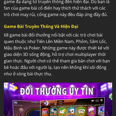
game đa dạng từ truyền thống đến hiện đại. Dù bạn là
fan của game bài cổ điển hay thích thử thách với các
trò chơi may rủi, cổng game này đều đáp ứng đầy đủ.
Game Bài Truyền Thống Và Hiện Đại
68 game bài đổi thưởng nổi bật với các trò chơi bài
quen thuộc như Tiến Lên Miền Nam, Phỏm, Sâm Lốc,
Mậu Binh và Poker. Những game này được thiết kế với
giao diện 3D sống động, hỗ trợ chơi multiplayer thời
gian thực. Người chơi có thể tham gia bàn chơi với bạn
bè hoặc đấu với người lạ, tạo nên không khí sôi động
như ở sòng bài thực thụ.