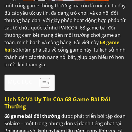
một cổng game thông thường mà còn là nơi hội tụ đầy
đủ các yếu tố: uy tín, đa dạng trò chơi, và cơ hội đổi
thưởng hấp dẫn. Với giấy phép hoạt động hợp pháp từ
các tổ chức quốc tế như PARCOR, 68 game bài đổi
thưởng cam kết mang đến môi trường chơi game an
toàn, minh bạch và công bằng. Bài viết này
68 game
bai
sẽ khám phá sâu về cổng game này, từ lịch sử hình
thành đến các tính năng nổi bật, giúp bạn hiểu rõ hơn
trước khi tham gia.
MỤC LỤC
Lịch Sử Và Uy Tín Của 68 Game Bài Đổi
Thưởng
68 game bài đổi thưởng
được phát triển bởi tập đoàn
Solaire – một trong những đơn vị danh tiếng nhất tại
Philippines với kinh nghiệm lâu năm trong lĩnh vực cá