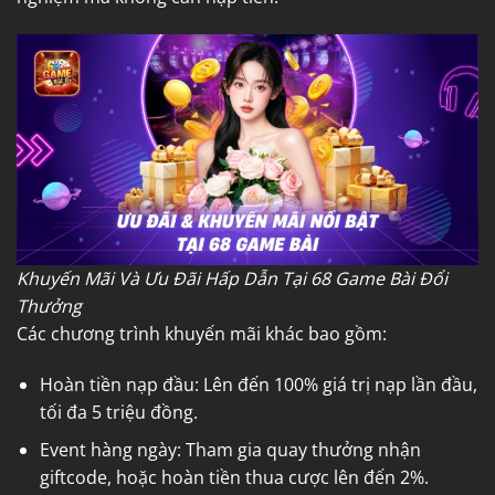
Khuyến Mãi Và Ưu Đãi Hấp Dẫn Tại 68 Game Bài Đổi
Thưởng
Các chương trình khuyến mãi khác bao gồm:
Hoàn tiền nạp đầu: Lên đến 100% giá trị nạp lần đầu,
tối đa 5 triệu đồng.
Event hàng ngày: Tham gia quay thưởng nhận
giftcode, hoặc hoàn tiền thua cược lên đến 2%.