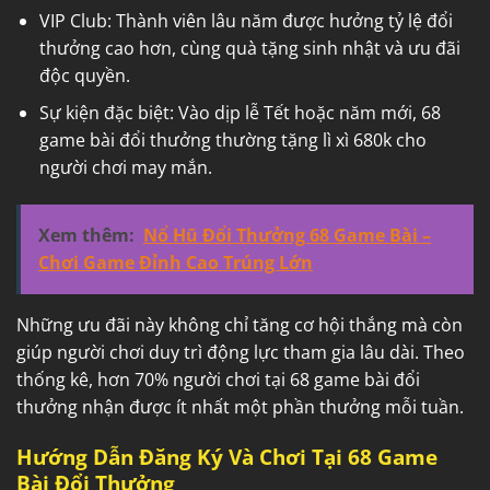
VIP Club: Thành viên lâu năm được hưởng tỷ lệ đổi
thưởng cao hơn, cùng quà tặng sinh nhật và ưu đãi
độc quyền.
Sự kiện đặc biệt: Vào dịp lễ Tết hoặc năm mới, 68
game bài đổi thưởng thường tặng lì xì 680k cho
người chơi may mắn.
Xem thêm:
Nổ Hũ Đổi Thưởng 68 Game Bài –
Chơi Game Đỉnh Cao Trúng Lớn
Những ưu đãi này không chỉ tăng cơ hội thắng mà còn
giúp người chơi duy trì động lực tham gia lâu dài. Theo
thống kê, hơn 70% người chơi tại 68 game bài đổi
thưởng nhận được ít nhất một phần thưởng mỗi tuần.
Hướng Dẫn Đăng Ký Và Chơi Tại 68 Game
Bài Đổi Thưởng