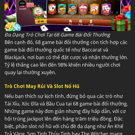
Đa Dạng Trò Chơi Tại 68 Game Bài Đổi Thưởng
Bên cạnh đó, 68 game bài đổi thưởng còn tích hợp các
game bài đổi thưởng quốc tế như Baccarat và
Blackjack, nơi bạn có thể đặt cược và nhận thưởng lớn.
Tỷ lệ thắng cao lên đến 98% khiến nhiều người chơi
quay lại thường xuyên.
Trò Chơi May Rủi Và Slot Nổ Hũ
Nếu bạn thích sự kịch tính, đừng bỏ qua các trò như
Tài Xỉu, Xóc Đĩa và Bầu Cua tại 68 game bài đổi thưởng.
Những game này đơn giản nhưng đầy hấp dẫn, với cơ
hội trúng jackpot lên đến hàng trăm triệu đồng. Đặc
biệt, phần slot nổ hũ với chủ đề đa dạng như Ăn Khế
Trả Vàng, Sơn Tinh Thủy Tinh hay The Witcher mang