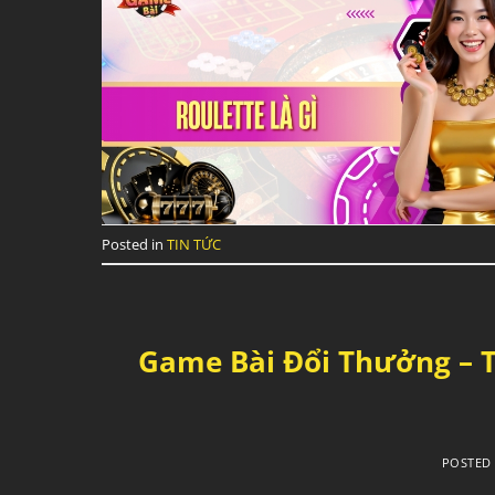
Posted in
TIN TỨC
Game Bài Đổi Thưởng – T
POSTED