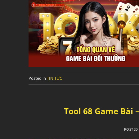
Posted in
TIN TỨC
Tool 68 Game Bài 
POSTED