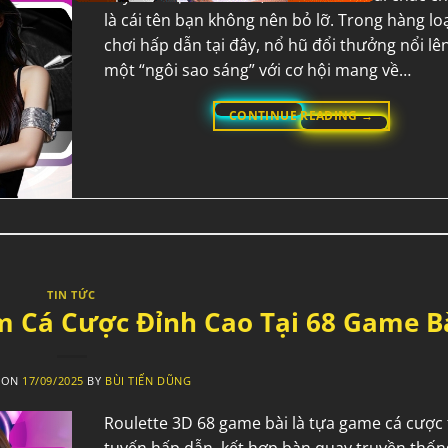
là cái tên bạn không nên bỏ lỡ. Trong hàng loạ
chơi hấp dẫn tại đây, nổ hũ đổi thưởng nổi lê
một “ngôi sao sáng” với cơ hội mang về…
CONTINUE READING
→
TIN TỨC
ệm Cá Cược Đỉnh Cao Tại 68 Game B
 ON
17/09/2025
BY
BÙI TIẾN DŨNG
Roulette 3D 68 game bài là tựa game cá cược 
tuyến hấp dẫn, kết hợp bàn quay truyền thốn