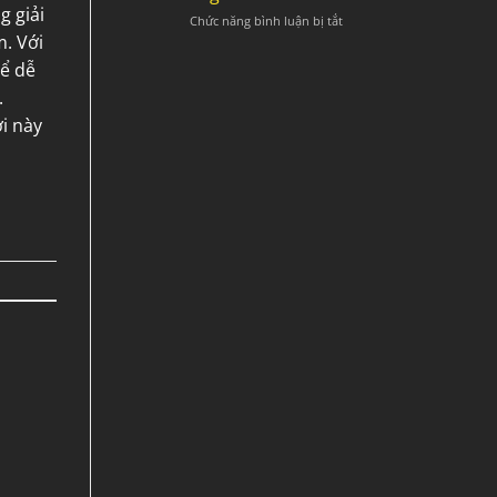
Việt
68gamebai
 giải
Nam
ở
Chức năng bình luận bị tắt
–
m. Với
Bắn
Những
Cá
điều
hể dễ
H5
cần
.
–
biết
Săn
cho
ơi này
Cá
người
Đổi
mới
Thưởng
Đỉnh
Cao
Cùng
68gamebai