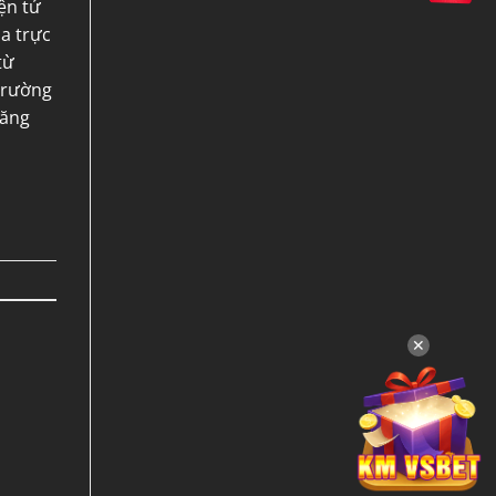
ện tử
a trực
từ
trường
năng
✕