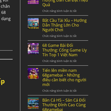
Hướng Dẫn Cài Đặt Hiệu
68
Thưởng
Quả
 chân
Game
–
Bài
ở
Chức năng bình luận bị tắt
Thiên
 68
Tool
Đường
a dạng
68
Giải
Bắt Cầu Tài Xỉu – Hướng
Game
Trí
Dẫn Thắng Lớn Cho
Bài
Trực
Người Chơi
–
Tuyến
ở
Chức năng bình luận bị tắt
Hướng
Hấp
Bắt
Dẫn
Dẫn
Cầu
Cài
68 Game Bài Đổi
Nhất
Tài
Đặt
Thưởng: Cổng Game Uy
Xỉu
Hiệu
Tín Top 1 Việt Nam
–
Quả
ở
Chức năng bình luận bị tắt
Hướng
68
Dẫn
Game
Thắng
Tiến lên miền nam
Bài
Lớn
68gamebai – Những
Đổi
Cho
ấp
điều cần biết cho người
Thưởng:
Người
mới
Cổng
Chơi
Game
ở
Chức năng bình luận bị tắt
Uy
Tiến
Tín
lên
Bắn Cá H5 – Săn Cá Đổi
Top
miền
Thưởng Đỉnh Cao Cùng
1
nam
68gamebai