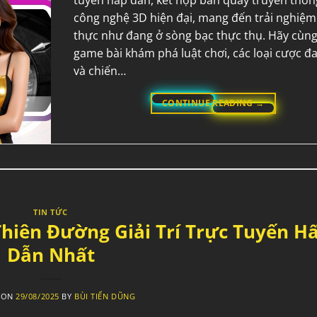
công nghệ 3D hiện đại, mang đến trải nghiệm
thực như đang ở sòng bạc thực thụ. Hãy cùng
game bài khám phá luật chơi, các loại cược đ
và chiến…
CONTINUE READING
→
TIN TỨC
hiên Đường Giải Trí Trực Tuyến H
Dẫn Nhất
 ON
29/08/2025
BY
BÙI TIẾN DŨNG