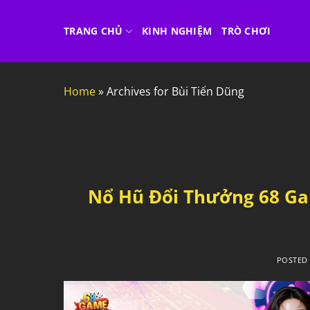
Skip
to
TRANG CHỦ
KINH NGHIỆM
TRÒ CHƠI
content
Home
»
Archives for Bùi Tiến Dũng
Nổ Hũ Đổi Thưởng 68 Ga
POSTED