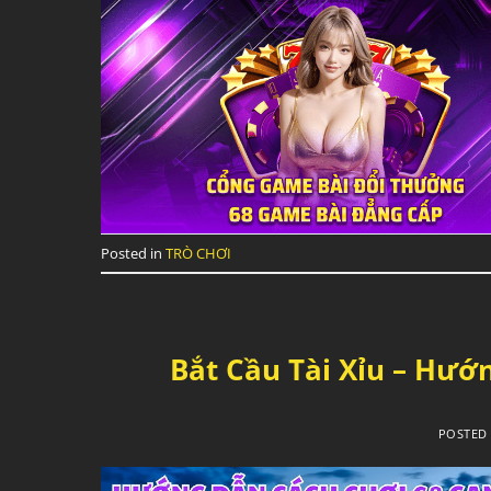
Posted in
TRÒ CHƠI
Bắt Cầu Tài Xỉu – Hư
POSTED