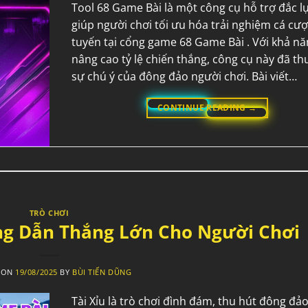
Tool 68 Game Bài là một công cụ hỗ trợ đắc lự
giúp người chơi tối ưu hóa trải nghiệm cá cượ
tuyến tại cổng game 68 Game Bài . Với khả nă
nâng cao tỷ lệ chiến thắng, công cụ này đã th
sự chú ý của đông đảo người chơi. Bài viết…
CONTINUE READING
→
TRÒ CHƠI
ớng Dẫn Thắng Lớn Cho Người Chơi
 ON
19/08/2025
BY
BÙI TIẾN DŨNG
Tài Xỉu là trò chơi đình đám, thu hút đông đả