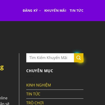
ĐĂNG KÝ
KHUYẾN MÃI
TIN TỨC
ng
CHUYÊN MỤC
KINH NGHIỆM
TIN TỨC
line
TRÒ CHƠI
hắn sẽ