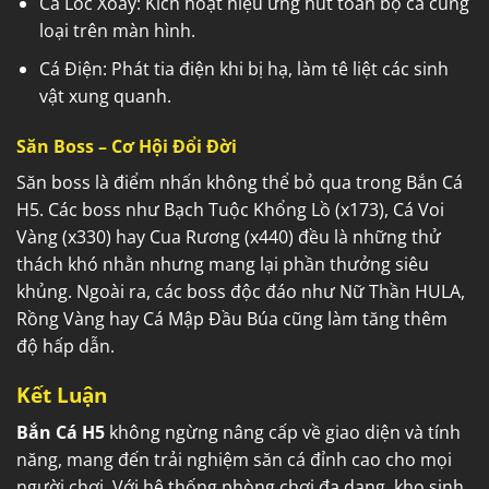
Cá Lốc Xoáy: Kích hoạt hiệu ứng hút toàn bộ cá cùng
loại trên màn hình.
Cá Điện: Phát tia điện khi bị hạ, làm tê liệt các sinh
vật xung quanh.
Săn Boss – Cơ Hội Đổi Đời
Săn boss là điểm nhấn không thể bỏ qua trong Bắn Cá
H5. Các boss như Bạch Tuộc Khổng Lồ (x173), Cá Voi
Vàng (x330) hay Cua Rương (x440) đều là những thử
thách khó nhằn nhưng mang lại phần thưởng siêu
khủng. Ngoài ra, các boss độc đáo như Nữ Thần HULA,
Rồng Vàng hay Cá Mập Đầu Búa cũng làm tăng thêm
độ hấp dẫn.
Kết Luận
Bắn Cá H5
không ngừng nâng cấp về giao diện và tính
năng, mang đến trải nghiệm săn cá đỉnh cao cho mọi
người chơi. Với hệ thống phòng chơi đa dạng, kho sinh