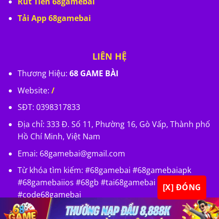
Rút Tiền 68gamebai
Tải App 68gamebai
LIÊN HỆ
Thương Hiệu:
68 GAME BÀI
Website:
/
SĐT: 0398317833
Địa chỉ: 333 Đ. Số 11, Phường 16, Gò Vấp, Thành phố
Hồ Chí Minh, Việt Nam
Emai:
68gamebai@gmail.com
Từ khóa tìm kiếm: #68gamebai #68gamebaiapk
#68gamebaiios #68gb #tai68gamebai
[X] ĐÓNG
#code68gamebai