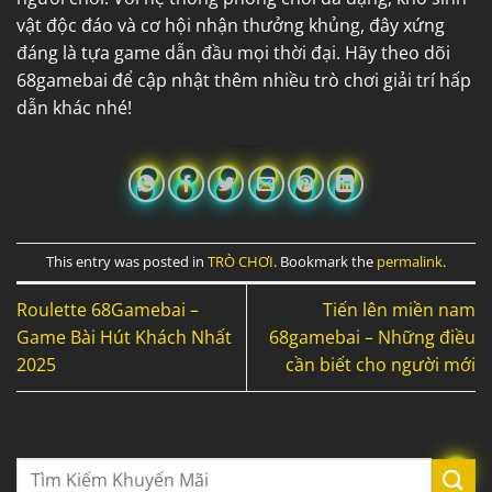
vật độc đáo và cơ hội nhận thưởng khủng, đây xứng
đáng là tựa game dẫn đầu mọi thời đại. Hãy theo dõi
68gamebai để cập nhật thêm nhiều trò chơi giải trí hấp
dẫn khác nhé!
This entry was posted in
TRÒ CHƠI
. Bookmark the
permalink
.
Roulette 68Gamebai –
Tiến lên miền nam
Game Bài Hút Khách Nhất
68gamebai – Những điều
2025
cần biết cho người mới