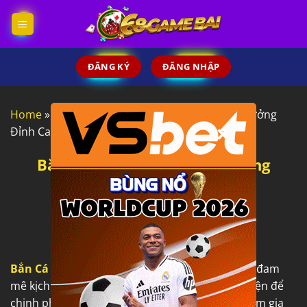
Skip
to
content
ĐĂNG KÝ
ĐĂNG NHẬP
Home
»
TRÒ CHƠI
»
Bắn Cá H5 – Săn Cá Đổi Thưởng
×
Đỉnh Cao Cùng 68gamebai
Bắn Cá H5 – Săn Cá Đổi Thưởng
Đỉnh Cao Cùng 68gamebai
POSTED ON
02/06/2025
BY
BÙI TIẾN DŨNG
Bắn Cá H5
là sân chơi dành cho những thợ săn đam
mê kịch tính, nơi tài năng và chiến lược hòa quyện để
chinh phục đại dương. Với hàng ngàn người tham gia