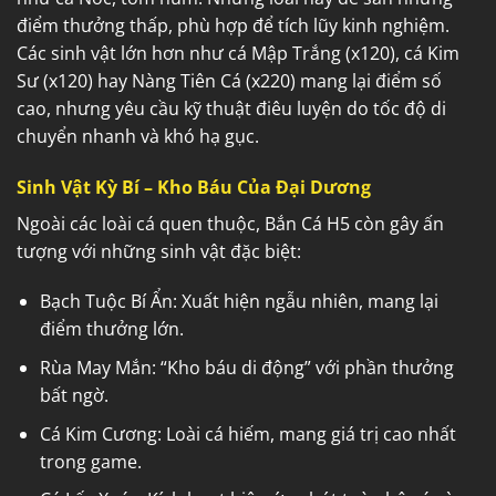
điểm thưởng thấp, phù hợp để tích lũy kinh nghiệm.
Các sinh vật lớn hơn như cá Mập Trắng (x120), cá Kim
Sư (x120) hay Nàng Tiên Cá (x220) mang lại điểm số
cao, nhưng yêu cầu kỹ thuật điêu luyện do tốc độ di
chuyển nhanh và khó hạ gục.
Sinh Vật Kỳ Bí – Kho Báu Của Đại Dương
Ngoài các loài cá quen thuộc, Bắn Cá H5 còn gây ấn
tượng với những sinh vật đặc biệt:
Bạch Tuộc Bí Ẩn: Xuất hiện ngẫu nhiên, mang lại
điểm thưởng lớn.
Rùa May Mắn: “Kho báu di động” với phần thưởng
bất ngờ.
Cá Kim Cương: Loài cá hiếm, mang giá trị cao nhất
trong game.