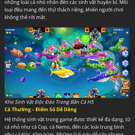
những loài cá nhỏ nhắn đến các sinh vật huyền bí. Mỗi
loại đều mang đến thử thách riêng, khiến người chơi
không thể rời mắt.
Kho Sinh Vật Độc Đáo Trong Bắn Cá H5
Cá Thường – Điểm Số Dễ Dàng
Hệ thống sinh vật trong game được thiết kế đa dạng, từ
cá nhỏ như cá Cọp, cá Nemo, đến các loài trung bình
như cá Nóc, tôm hùm. Những loài này dễ săn nhưng