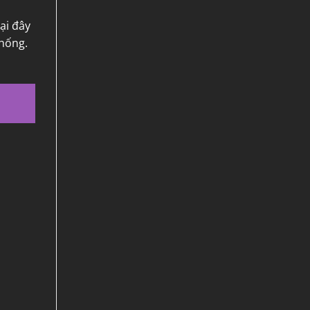
ại đây
thống.