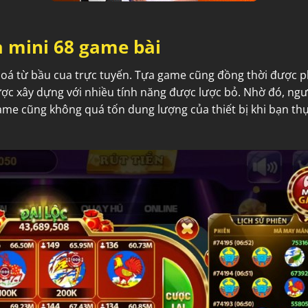
 mini 68 game bài
hoá từ bầu cua trực tuyến. Tựa game cũng đồng thời được p
ợc xây dựng với nhiều tính năng được lược bỏ. Nhờ đó, ngư
me cũng không quá tốn dung lượng của thiết bị khi bạn th