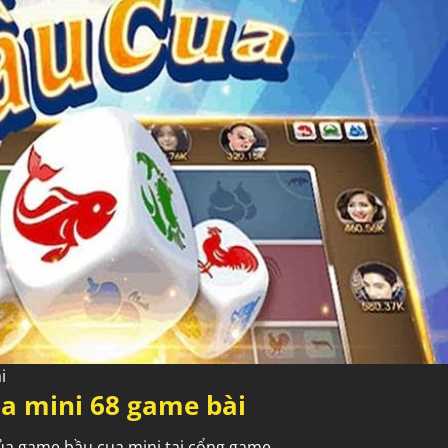
i
a mini 68 game bài
ủa game bầu cua mini tại cổng game.