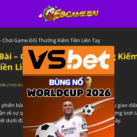
– Chơi Game Đổi Thưởng Kiếm Tiền Liền Tay
Bài – Chơi Game Đổi Thưởng Kiế
×
iền Liền Tay
 ON
27/02/2024
BY
BÙI TIẾN DŨNG
 phiên bản mini game được yêu thích nhất. Sở hữu giao diệ
hận về sự quan tâm của đông đảo bet thủ với số lượng lượt t
ết dưới đây và khám phá chi tiết cách chơi game này.