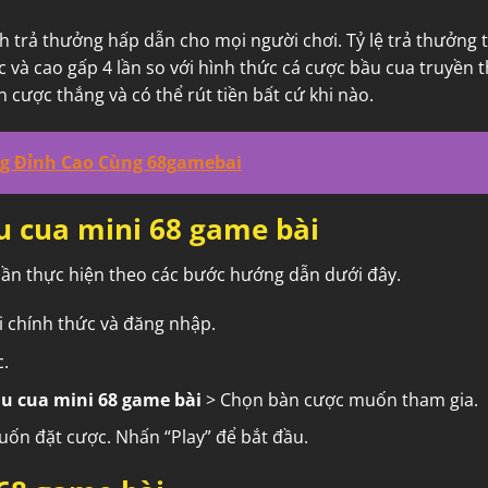
 trả thưởng hấp dẫn cho mọi người chơi. Tỷ lệ trả thưởng t
c và cao gấp 4 lần so với hình thức cá cược bầu cua truyền 
 cược thắng và có thể rút tiền bất cứ khi nào.
ng Đỉnh Cao Cùng 68gamebai
u cua mini 68 game bài
cần thực hiện theo các bước hướng dẫn dưới đây.
i chính thức và đăng nhập.
ợc.
u cua mini 68 game bài
> Chọn bàn cược muốn tham gia.
muốn đặt cược. Nhấn “Play” để bắt đầu.