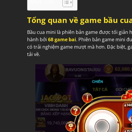
MỤC LỤC
Tổng quan về game bầu cua
Bầu cua mini là phiên bản game được tối giản 
hành bởi
68 game bai
. Phiên bản game mini đư
có trải nghiệm game mượt mà hơn. Đặc biệt, ga
tải về.