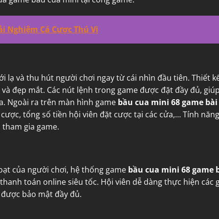
rải Nghiệm Cá Cược Thú Vị
 lạ và thu hút người chơi ngay từ cái nhìn đầu tiên. Thiết k
ạ và đẹp mắt.
Các nút lệnh trong game được đặt đầy đủ, giúp
ia. Ngoài ra trên màn hình game
bầu cua mini 68 game bài
cược, tổng số tiền hội viên đặt cược tại các cửa,… Tính năn
i tham gia game.
hoạt của người chơi, hệ thống game
bầu cua mini 68 game 
hanh toán online siêu tốc. Hội viên dễ dàng thực hiện các 
án được bảo mật đầy đủ.