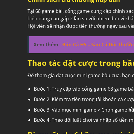
Tại 68 game bài, cổng game cung cấp chính sách
hiện đang cao gấp 2 lần so với nhiều đơn vị khá
Hội viên sẽ nhận được tiền thưởng ngay sau ván
Xem thêm:
Bắn Cá H5 – Săn Cá Đổi Thưở
Thao tác đặt cược trong bầ
Để tham gia đặt cược mini game bầu cua, bạn 
Bước 1: Truy cập vào cổng game 68 game bà
Bước 2: Kiểm tra tiền trong tài khoản cá cư
Bước 3: Vào mục mini game > Chọn game
bầ
Bước 4: Theo dõi luật chơi và nhập số tiền 