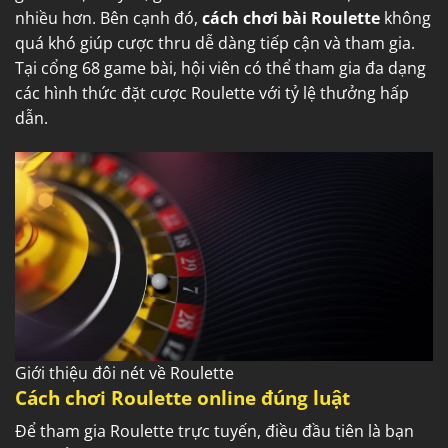
nhiều hơn. Bên cạnh đó,
cách chơi bài Roulette
không
quá khó giúp cược thru dễ dàng tiếp cận và tham gia.
Tại cổng 68 game bài, hội viên có thể tham gia đa dạng
các hình thức đặt cược Roulette với tỷ lệ thưởng hấp
dẫn.
Giới thiệu đôi nét về Roulette
Cách chơi Roulette online đúng luật
Để tham gia Roulette trực tuyến, điều đầu tiên là bạn