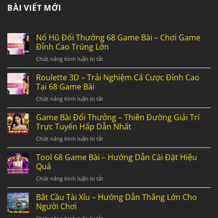
BÀI VIẾT MỚI
Nổ Hũ Đổi Thưởng 68 Game Bài – Chơi Game
Đỉnh Cao Trúng Lớn
ở
Chức năng bình luận bị tắt
Nổ
Hũ
Roulette 3D – Trải Nghiệm Cá Cược Đỉnh Cao
Đổi
Tại 68 Game Bài
Thưởng
ở
Chức năng bình luận bị tắt
68
Roulette
Game
3D
Game Bài Đổi Thưởng – Thiên Đường Giải Trí
Bài
–
–
Trực Tuyến Hấp Dẫn Nhất
Trải
Chơi
ở
Chức năng bình luận bị tắt
Nghiệm
Game
Game
Cá
Đỉnh
Bài
Tool 68 Game Bài – Hướng Dẫn Cài Đặt Hiệu
Cược
Cao
Đổi
Đỉnh
Quả
Trúng
Thưởng
Cao
Lớn
ở
Chức năng bình luận bị tắt
–
Tại
Tool
Thiên
68
68
Bắt Cầu Tài Xỉu – Hướng Dẫn Thắng Lớn Cho
Đường
Game
Game
Giải
Người Chơi
Bài
Bài
Trí
ở