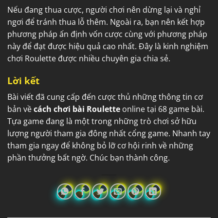
Nếu đang thua cược, người chơi nên dừng lại và nghỉ
ngơi để tránh thua lỗ thêm. Ngoài ra, bạn nên kết hợp
phương pháp ấn định vốn cược cùng với phương pháp
này để đạt được hiệu quả cao nhất. Đây là kinh nghiệm
chơi Roulette được nhiều chuyên gia chia sẻ.
Lời kết
Bài viết đã cung cấp đến cược thủ những thông tin cơ
bản về
cách chơi bài Roulette
online tại 68 game bài.
Tựa game đang là một trong những trò chơi sở hữu
lượng người tham gia đông nhất cổng game. Nhanh tay
tham gia ngay để không bỏ lỡ cơ hội rinh về những
phần thưởng bất ngờ. Chúc bạn thành công.