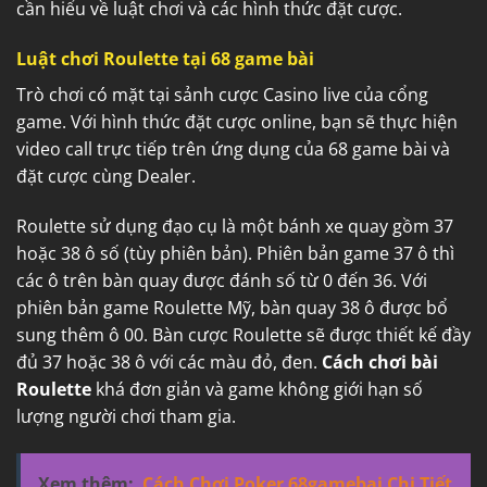
cần hiểu về luật chơi và các hình thức đặt cược.
Luật chơi Roulette tại 68 game bài
Trò chơi có mặt tại sảnh cược Casino live của cổng
game. Với hình thức đặt cược online, bạn sẽ thực hiện
video call trực tiếp trên ứng dụng của 68 game bài và
đặt cược cùng Dealer.
Roulette sử dụng đạo cụ là một bánh xe quay gồm 37
hoặc 38 ô số (tùy phiên bản). Phiên bản game 37 ô thì
các ô trên bàn quay được đánh số từ 0 đến 36. Với
phiên bản game Roulette Mỹ, bàn quay 38 ô được bổ
sung thêm ô 00. Bàn cược Roulette sẽ được thiết kế đầy
đủ 37 hoặc 38 ô với các màu đỏ, đen.
Cách chơi bài
Roulette
khá đơn giản và game không giới hạn số
lượng người chơi tham gia.
Xem thêm:
Cách Chơi Poker 68gamebai Chi Tiết