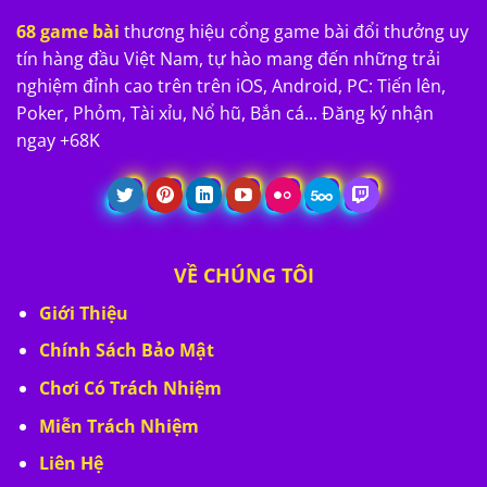
68gamebai
68 game bài
thương hiệu cổng game bài đổi thưởng uy
tín hàng đầu Việt Nam, tự hào mang đến những trải
nghiệm đỉnh cao trên trên iOS, Android, PC: Tiến lên,
Poker, Phỏm, Tài xỉu, Nổ hũ, Bắn cá... Đăng ký nhận
ngay +68K
VỀ CHÚNG TÔI
Giới Thiệu
Chính Sách Bảo Mật
Chơi Có Trách Nhiệm
Miễn Trách Nhiệm
Liên Hệ