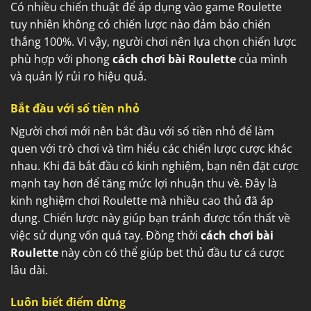
Có nhiều chiến thuật để áp dụng vào game Roulette
tuy nhiên không có chiến lược nào đảm bảo chiến
thắng 100%. Vì vậy, người chơi nên lựa chọn chiến lược
phù hợp với phong
cách chơi bài Roulette
của mình
và quản lý rủi ro hiệu quả.
Bắt đầu với số tiền nhỏ
Người chơi mới nên bắt đầu với số tiền nhỏ để làm
quen với trò chơi và tìm hiểu các chiến lược cược khác
nhau. Khi đã bắt đầu có kinh nghiệm, bạn nên đặt cược
mạnh tay hơn để tăng mức lợi nhuận thu về.
Đây là
kinh nghiệm chơi Roulette mà nhiều cao thủ đã áp
dụng. Chiến lược này giúp bạn tránh được tổn thất về
việc sử dụng vốn quá tay. Đồng thời
cách chơi bài
Roulette
này còn có thể giúp bet thủ đầu tư cá cược
lâu dài.
Luôn biết điểm dừng