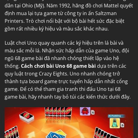
dân tại Ohio (Mỹ). Năm 1992, hãng đồ chơi Mattel quyết
định mua lại tựa game từ công ty in ấn Saltzman
Printers. Trò chơi nổi bật với bộ bài hết sức đặc biệt
gồm rất nhiều ký hiệu và màu sắc khác nhau.
Luật chơi Uno quay quanh các ký hiệu trên lá bài và
màu sắc mỗi lá. Nhận sức hấp dẫn của game Uno, đội
ngũ 68 game bài đã nhanh chóng thiết lập vào hệ
thống.
Cách chơi bài Uno 68 game bài
dựa trên các
quy luật trong Crazy Eights. Uno nhanh chóng trở
thành tựa board game trực tuyến hấp dẫn nhất cổng
game. Để có thể tham gia tranh thi đấu Uno tại 68
game bài, hãy nhanh tay bỏ túi các kiến thức dưới đây.