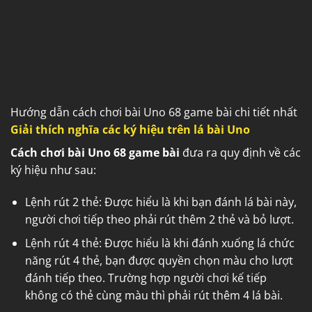
Hướng dẫn cách chơi bài Uno 68 game bài chi tiết nhất
Giải thích nghĩa các ký hiệu trên lá bài Uno
Cách chơi bài Uno 68 game bài
đưa ra quy định về các
ký hiệu như sau:
Lệnh rút 2 thẻ: Được hiểu là khi bạn đánh lá bài này,
người chơi tiếp theo phải rút thêm 2 thẻ và bỏ lượt.
Lệnh rút 4 thẻ: Được hiểu là khi đánh xuống lá chức
năng rút 4 thẻ, bạn được quyền chọn màu cho lượt
đánh tiếp theo. Trường hợp người chơi kế tiếp
không có thẻ cùng màu thì phải rút thêm 4 lá bài.