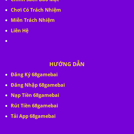
Chơi Có Trách Nhiệm
Miễn Trách Nhiệm
Liên Hệ
HƯỚNG DẪN
Đăng Ký 68gamebai
Đăng Nhập 68gamebai
Nạp Tiền 68gamebai
Rút Tiền 68gamebai
Tải App 68gamebai