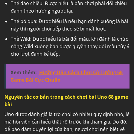
Thẻ đảo chiều: Được hiểu là bàn chơi phải đổi chiều
đánh theo hướng ngược lại.
Thẻ bỏ qua: Được hiểu là nếu bạn đánh xuống lá bài
này thì người chơi tiếp theo sẽ bị mất lượt.
Thẻ Wild: Được hiểu là bài đổi màu, khi đánh lá chức
năng Wild xuống bạn được quyền thay đổi màu tùy ý
cho lượt đánh kế tiếp.
Xem thêm:
Hướng Dẫn Cách Chơi Cờ Tướng 68
Game Bài Cực Chuẩn
Nguyên tắc cơ bản trong cách chơi bài Uno 68 game
bài
Uno được đánh giá là trò chơi có nhiều quy định nhỏ, lẻ
mà hội viên cần hiểu thật rõ trước khi tham gia. Do đó,
để bảo đảm quyền lợi của bạn, người chơi nên biết về