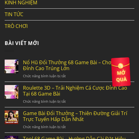
KINH NGHIỆM
TIN TỨC
TRÒ CHƠI
BÀI VIẾT MỚI
Nổ Hũ Đổi Thưởng 68 Game Bài – Chơi Game
Đỉnh Cao Trúng Lớn
ở
Chức năng bình luận bị tắt
Nổ
Hũ
Roulette 3D – Trải Nghiệm Cá Cược Đỉnh Cao
Đổi
Tại 68 Game Bài
Thưởng
ở
Chức năng bình luận bị tắt
68
Roulette
Game
3D
Game Bài Đổi Thưởng – Thiên Đường Giải Trí
Bài
–
–
Trực Tuyến Hấp Dẫn Nhất
Trải
Chơi
ở
Chức năng bình luận bị tắt
Nghiệm
Game
Game
Cá
Đỉnh
Bài
Tool 68 Game Bài – Hướng Dẫn Cài Đặt Hiệu
Cược
Cao