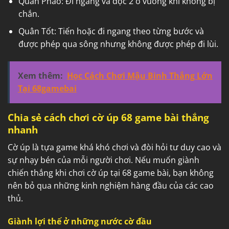
Quân Pháo: Đi ngang và dọc 2 ô vuông khi không bị
chắn.
Quân Tốt: Tiến hoặc đi ngang theo từng bước và
được phép qua sông nhưng không được phép đi lùi.
Xem thêm:
Học Cách Chơi Mậu Binh Thắng Lớn
Tại 68gamebai
Chia sẻ cách chơi cờ úp 68 game bài thắng
nhanh
Cờ úp là tựa game khá khó chơi và đòi hỏi tư duy cao và
sự nhạy bén của mỗi người chơi. Nếu muốn giành
chiến thắng khi chơi cờ úp tại 68 game bài, bạn không
nên bỏ qua những kinh nghiệm hàng đầu của các cao
thủ.
Giành lợi thế ở những nước cờ đầu