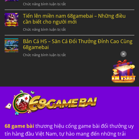
Đặt
Nhất
ở
Chức năng bình luận bị tắt
–
Hiệu
68
Hướng
Quả
Game
Tiến lên miền nam 68gamebai – Những điều
Dẫn
Bài
Thắng
cần biết cho người mới
Đổi
Lớn
ở
Chức năng bình luận bị tắt
Thưởng:
Cho
Tiến
Cổng
Người
lên
Bắn Cá H5 – Săn Cá Đổi Thưởng Đỉnh Cao Cùng
Game
Chơi
miền
Uy
68gamebai
nam
Tín
✕
ở
Chức năng bình luận bị tắt
68gamebai
Top
Bắn
–
1
Cá
Những
Việt
H5
điều
Nam
–
cần
Săn
biết
Cá
cho
Đổi
người
Thưởng
mới
Đỉnh
Cao
Cùng
68gamebai
68 game bài
thương hiệu cổng game bài đổi thưởng uy
tín hàng đầu Việt Nam, tự hào mang đến những trải