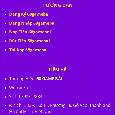
HƯỚNG DẪN
Đăng Ký 68gamebai
Đăng Nhập 68gamebai
Nạp Tiền 68gamebai
Rút Tiền 68gamebai
Tải App 68gamebai
LIÊN HỆ
Thương Hiệu:
68 GAME BÀI
Website:
/
SĐT: 0398317833
Địa chỉ: 333 Đ. Số 11, Phường 16, Gò Vấp, Thành phố
Hồ Chí Minh, Việt Nam