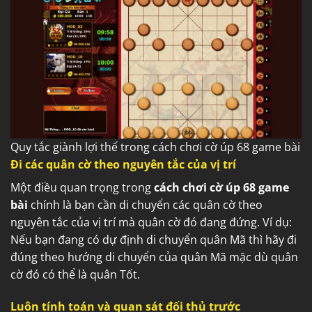
Quy tắc giành lợi thế trong cách chơi cờ úp 68 game bài
Đi các quân cờ theo nguyên tắc của vị trí
Một điều quan trọng trong
cách chơi cờ úp 68 game
bài
chính là bạn cần di chuyển các quân cờ theo
nguyên tắc của vị trí mà quân cờ đó đang đứng. Ví dụ:
Nếu bạn đang có dự định di chuyển quân Mã thì hãy đi
đúng theo hướng di chuyển của quân Mã mặc dù quân
cờ đó có thể là quân Tốt.
Luôn tính toán và quan sát đối thủ trước