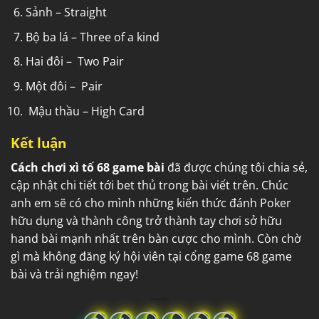
Sảnh – Straight
Bộ ba lá – Three of a kind
Hai đôi – Two Pair
Một đôi – Pair
Mậu thầu – High Card
Kết luận
Cách chơi xì tố 68 game bài
đã được chúng tôi chia sẻ,
cập nhật chi tiết tới bet thủ trong bài viết trên. Chúc
anh em sẽ có cho mình những kiến thức đánh Poker
hữu dụng và thành công trở thành tay chơi sở hữu
hand bài mạnh nhất trên bàn cược cho mình. Còn chờ
gì mà không đăng ký hội viên tại cổng game 68 game
bài và trải nghiệm ngay!