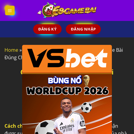
Skip
to
content
ĐĂNG KÝ
ĐĂNG NHẬP
Home
»
KINH NGHIỆM
»
Cách Chơi Xì Tố 68 Game Bài
×
Đúng Chuẩn Ẵm Trọn Tiền Thưởng
Cách Chơi Xì Tố 68 Game Bài
Đúng Chuẩn Ẵm Trọn Tiền
Thưởng
POSTED ON
01/03/2024
BY
BÙI TIẾN DŨNG
Cách chơi xì tố 68 game bài
đang là từ khóa nhận
được sự quan tâm lớn từ phía anh em bet thủ của nhà