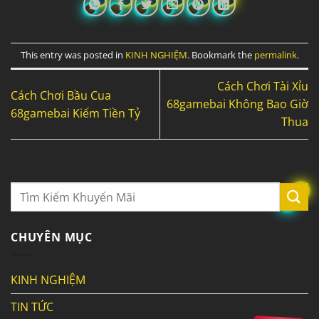
This entry was posted in
KINH NGHIỆM
. Bookmark the
permalink
.
Cách Chơi Tài Xỉu
Cách Chơi Bầu Cua
68gamebai Không Bao Giờ
68gamebai Kiếm Tiền Tỷ
Thua
CHUYÊN MỤC
KINH NGHIỆM
TIN TỨC