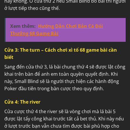
hay không. Ở cửa thứ 2 nếu Small Blind bỏ bài thì người
ở lượt tiếp theo cũng thế.
Xem thêm:
Hướng Dẫn Chơi Bắn Cá Đổi
Thưởng 68 Game Bài
Cửa 3: The turn – Cách chơi xì tố 68 game bài cần
biết
Sang đến cửa thứ 3, lá bài chung thứ 4 sẽ được lật công
khai trên bàn để anh em toàn quyền quyết định. Khi
này, Small Blind sẽ là người thực hiện các hành động
Poker đầu tiên trong bàn cược theo quy định.
Cửa 4: The river
Cửa cược thứ 4 the river sẽ là vòng chơi mà lá bài 5
được lật tẩy công khai trước tất cả bet thủ. Khi này nếu
ở lượt trước bạn vẫn chưa tìm được bài phù hợp cho