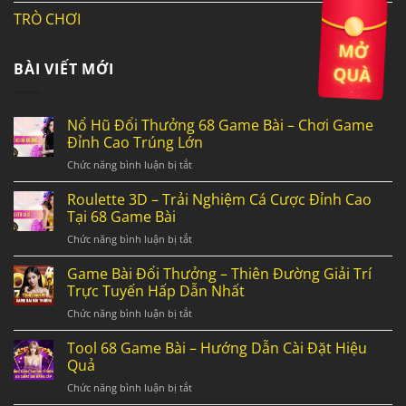
TRÒ CHƠI
BÀI VIẾT MỚI
Nổ Hũ Đổi Thưởng 68 Game Bài – Chơi Game
Đỉnh Cao Trúng Lớn
ở
Chức năng bình luận bị tắt
Nổ
Hũ
Roulette 3D – Trải Nghiệm Cá Cược Đỉnh Cao
Đổi
Tại 68 Game Bài
Thưởng
ở
Chức năng bình luận bị tắt
68
Roulette
Game
3D
Game Bài Đổi Thưởng – Thiên Đường Giải Trí
Bài
–
–
Trực Tuyến Hấp Dẫn Nhất
Trải
Chơi
ở
Chức năng bình luận bị tắt
Nghiệm
Game
Game
Cá
Đỉnh
Bài
Tool 68 Game Bài – Hướng Dẫn Cài Đặt Hiệu
Cược
Cao
Đổi
Đỉnh
Quả
Trúng
Thưởng
Cao
Lớn
ở
Chức năng bình luận bị tắt
–
Tại
Tool
Thiên