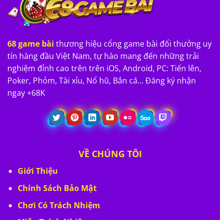
Đỉnh
Cao
Cùng
68gamebai
68 game bài
thương hiệu cổng game bài đổi thưởng uy
tín hàng đầu Việt Nam, tự hào mang đến những trải
nghiệm đỉnh cao trên trên iOS, Android, PC: Tiến lên,
Poker, Phỏm, Tài xỉu, Nổ hũ, Bắn cá... Đăng ký nhận
ngay +68K
VỀ CHÚNG TÔI
Giới Thiệu
Chính Sách Bảo Mật
Chơi Có Trách Nhiệm