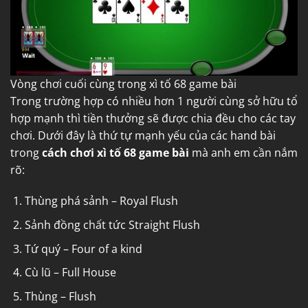
Vòng chơi cuối cùng trong xì tố 68 game bài
Trong trường hợp có nhiều hơn 1 người cùng sở hữu tổ
hợp mạnh thì tiền thưởng sẽ được chia đều cho các tay
chơi. Dưới đây là thứ tự mạnh yếu của các hand bài
trong
cách chơi xì tố 68 game bài
mà anh em cần nắm
rõ:
Thùng phá sảnh – Royal Flush
Sảnh đồng chất tức Straight Flush
Tứ quý – Four of a kind
Cù lũ – Full House
Thùng – Flush