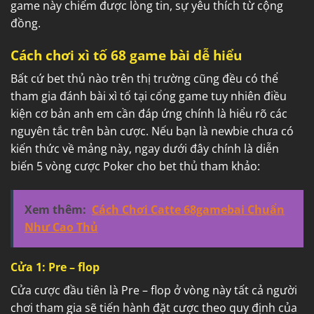
game này chiếm được lòng tin, sự yêu thích từ cộng
đồng.
Cách chơi xì tố 68 game bài dễ hiểu
Bất cứ bet thủ nào trên thị trường cũng đều có thể
tham gia đánh bài xì tố tại cổng game tuy nhiên điều
kiện cơ bản anh em cần đáp ứng chính là hiểu rõ các
nguyên tắc trên bàn cược. Nếu bạn là newbie chưa có
kiến thức về mảng này, ngay dưới đây chính là diễn
biến 5 vòng cược Poker cho bet thủ tham khảo:
Xem thêm:
Cách Chơi Catte 68gamebai Chuẩn
Như Cao Thủ
Cửa 1: Pre – flop
Cửa cược đầu tiên là Pre – flop ở vòng này tất cả người
chơi tham gia sẽ tiến hành đặt cược theo quy định của