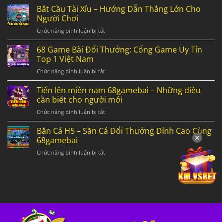
68
68
Bắt Cầu Tài Xỉu – Hướng Dẫn Thắng Lớn Cho
Đường
Game
Game
Giải
Người Chơi
Bài
Bài
Trí
ở
Chức năng bình luận bị tắt
–
Trực
Bắt
Hướng
Tuyến
Cầu
68 Game Bài Đổi Thưởng: Cổng Game Uy Tín
Dẫn
Hấp
Tài
Cài
Top 1 Việt Nam
Dẫn
Xỉu
Đặt
Nhất
ở
Chức năng bình luận bị tắt
–
Hiệu
68
Hướng
Quả
Game
Tiến lên miền nam 68gamebai – Những điều
Dẫn
Bài
Thắng
cần biết cho người mới
Đổi
Lớn
ở
Chức năng bình luận bị tắt
Thưởng:
Cho
Tiến
Cổng
Người
lên
Bắn Cá H5 – Săn Cá Đổi Thưởng Đỉnh Cao Cùng
Game
Chơi
miền
✕
Uy
68gamebai
nam
Tín
ở
Chức năng bình luận bị tắt
68gamebai
Top
Bắn
–
1
Cá
Những
Việt
H5
điều
Nam
–
cần
Săn
biết
Cá
cho
Đổi
người
Thưởng
mới