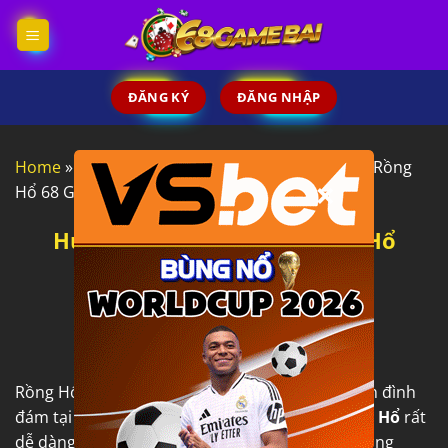
Skip
to
content
ĐĂNG KÝ
ĐĂNG NHẬP
Home
»
KINH NGHIỆM
»
Hướng Dẫn Cách Cược Rồng
×
Hổ 68 Game Bài Chi Tiết
Hướng Dẫn Cách Cược Rồng Hổ
68 Game Bài Chi Tiết
POSTED ON
06/03/2024
BY
BÙI TIẾN DŨNG
Rồng Hổ là một trong những trò chơi trực tuyến đình
đám tại
68 game bài
. Hơn nữa
cách cược Rồng Hổ
rất
dễ dàng với luật chơi đơn giản. Các ván cược trong