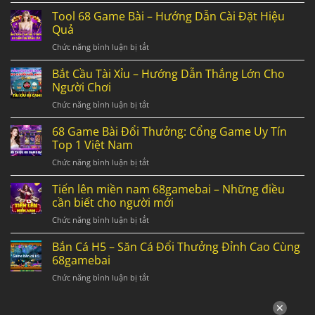
Game
Cá
Đỉnh
Bài
Tool 68 Game Bài – Hướng Dẫn Cài Đặt Hiệu
Cược
Cao
Đổi
Đỉnh
Quả
Trúng
Thưởng
Cao
Lớn
ở
Chức năng bình luận bị tắt
–
Tại
Tool
Thiên
68
68
Bắt Cầu Tài Xỉu – Hướng Dẫn Thắng Lớn Cho
Đường
Game
Game
Giải
Người Chơi
Bài
Bài
Trí
ở
Chức năng bình luận bị tắt
–
Trực
Bắt
Hướng
Tuyến
Cầu
68 Game Bài Đổi Thưởng: Cổng Game Uy Tín
Dẫn
Hấp
Tài
Cài
Top 1 Việt Nam
Dẫn
Xỉu
Đặt
Nhất
ở
Chức năng bình luận bị tắt
–
Hiệu
68
Hướng
Quả
Game
Tiến lên miền nam 68gamebai – Những điều
Dẫn
Bài
Thắng
cần biết cho người mới
Đổi
Lớn
ở
Chức năng bình luận bị tắt
Thưởng:
Cho
Tiến
Cổng
Người
lên
Bắn Cá H5 – Săn Cá Đổi Thưởng Đỉnh Cao Cùng
Game
Chơi
miền
Uy
68gamebai
nam
Tín
ở
Chức năng bình luận bị tắt
68gamebai
Top
Bắn
–
1
Cá
Những
Việt
✕
H5
điều