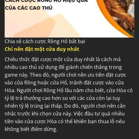
Chia sẻ cách cược Rồng Hổ bất bại
Chỉ nên đặt một cửa duy nhất
Chiêu thức đặt cược một cửa duy nhất là cách mà
nhiều cao thủ sử dụng để giành chiến thắng trong
game này. Theo đó, người chơi nên ưu tiên đặt cược
vào cửa Rồng hoặc cửa Hổ, tránh đặt cược vào cửa
Hòa.
Người chơi Rồng Hổ lâu năm cho biết, cửa Hòa có
tỷ lệ trả thưởng cao hơn so với các cửa còn lại tuy
nhiên tỷ lệ trúng lại thấp. Do đó, người chơi nên cân
nhắc trước khi chọn cửa này. Việc đầu tư quá nhiều
tiền vào cửa cược Hòa có thể khiến bạn thua lỗ nếu
không biết điểm dừng.