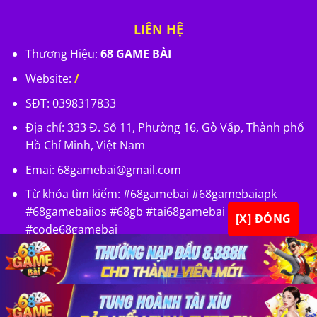
LIÊN HỆ
Thương Hiệu:
68 GAME BÀI
Website:
/
SĐT: 0398317833
Địa chỉ: 333 Đ. Số 11, Phường 16, Gò Vấp, Thành phố
Hồ Chí Minh, Việt Nam
Emai:
68gamebai@gmail.com
Từ khóa tìm kiếm: #68gamebai #68gamebaiapk
#68gamebaiios #68gb #tai68gamebai
[X] ĐÓNG
#code68gamebai