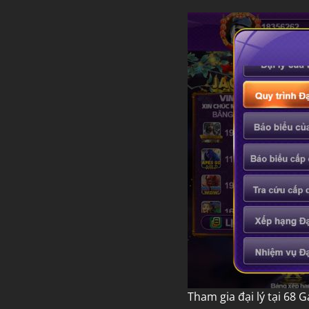
Tham gia đại lý tại 68