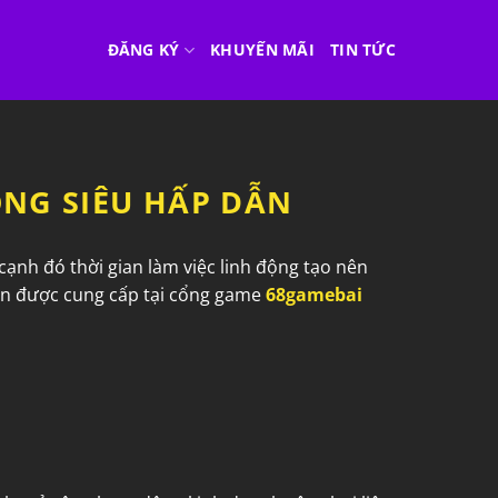
ĐĂNG KÝ
KHUYẾN MÃI
TIN TỨC
ỒNG SIÊU HẤP DẪN
ạnh đó thời gian làm việc linh động tạo nên
ẫn được cung cấp tại cổng game
68gamebai