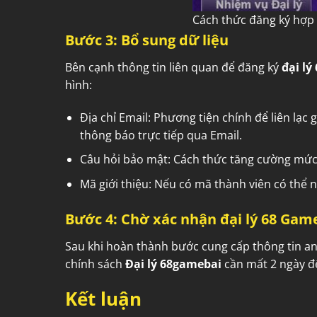
Cách thức đăng ký hợp 
Bước 3: Bổ sung dữ liệu
Bên cạnh thông tin liên quan để đăng ký
đại lý
hình:
Địa chỉ Email: Phương tiện chính để liên lạc
thông báo trực tiếp qua Email.
Câu hỏi bảo mật: Cách thức tăng cường mức đ
Mã giới thiệu: Nếu có mã thành viên có thể 
Bước 4: Chờ xác nhận đại lý 68 Gam
Sau khi hoàn thành bước cung cấp thông tin an
chính sách
Đại lý 68gamebai
cần mất 2 ngày đ
Kết luận