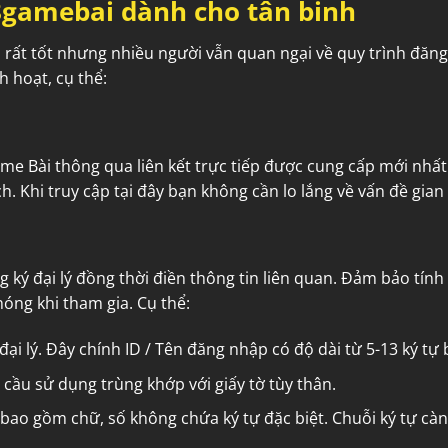
68gamebai
dành cho tân binh
i
rất tốt nhưng nhiều người vẫn quan ngại về quy trình đăng
h hoạt, cụ thể:
 Bài thông qua liên kết trực tiếp được cung cấp mới nhất. 
h. Khi truy cập tại đây bạn không cần lo lắng về vấn đề gi
 ký đại lý đồng thời điền thông tin liên quan. Đảm bảo tính
óng khi tham gia. Cụ thể:
đại lý. Đây chính ID / Tên đăng nhập có độ dài từ 5-13 ký tự
 cầu sử dụng trùng khớp với giấy tờ tùy thân.
bao gồm chữ, số không chứa ký tự đặc biệt. Chuỗi ký tự cà