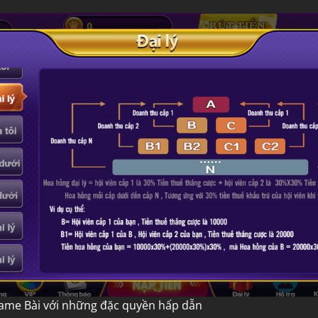
 Game Bài với những đặc quyền hấp dẫn