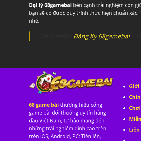
Đại lý 68gamebai
bên cạnh trải nghiệm còn gi
bạn sẽ có được quy trình thực hiện chuẩn xác.
nhé.
Xem thêm:
Đăng Ký 68gamebai
– H
Giới
Chín
68 game bài
thương hiệu cổng
Chơi
game bài đổi thưởng uy tín hàng
Miễn
đầu Việt Nam, tự hào mang đến
những trải nghiệm đỉnh cao trên
Liên
trên iOS, Android, PC: Tiến lên,