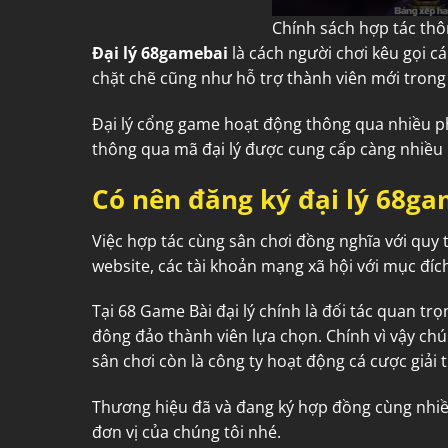
Chính sách hợp tác thô
Đại lý 68gamebai
là cách người chơi kêu gọi c
chặt chẽ cũng như hỗ trợ thành viên mới trong 
Đại lý cổng game hoạt động thông qua nhiều p
thông qua mã đại lý được cung cấp càng nhiều
Có nên đăng ký đại lý 68g
Việc hợp tác cùng sân chơi đồng nghĩa với quy
website, các tài khoản mạng xã hội với mục đíc
Tại 68 Game Bài đại lý chính là đối tác quan 
đông đảo thành viên lựa chọn. Chính vì vậy chú
sân chơi còn là công ty hoạt động cá cược giải t
Thương hiệu đã và đang ký hợp đồng cùng nhiều
đơn vị của chúng tôi nhé.