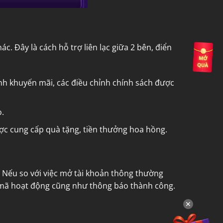
c. Đây là cách hỗ trợ liên lạc giữa 2 bên, điển
rình khuyến mãi, các điều chỉnh chính sách được
o.
ược cung cấp quà tặng, tiền thưởng hoa hồng.
. Nếu so với việc mở tài khoản thông thường
 mã hoạt động cũng như thông báo thành công.
✕