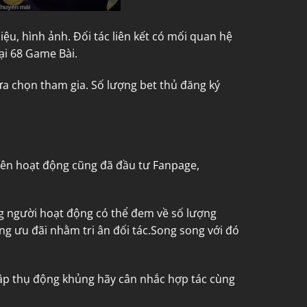
ệu, hình ảnh. Đối tác liên kết có mối quan hệ
ại 68 Game Bài.
a chọn tham gia. Số lượng bet thủ đăng ký
viên hoạt động cũng đã đầu tư Fanpage,
ng người hoạt động có thể đem về số lượng
ng ưu đãi nhằm tri ân đối tác.Song song với đó
hập thụ động khủng hãy cân nhắc hợp tác cùng