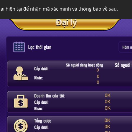
oại hiện tại để nhận mã xác minh và thông báo về sau.