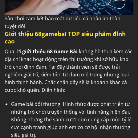
Sân chơi cam kết bảo mật dữ liệu cá nhân an toàn
tuyệt đối
Giới thiệu
68gamebai
TOP siêu phẩm đỉnh
cao
Qua lời
giới thiệu
68
Game Bài
không hề thua kém các
địa chỉ khác hoạt động trên thị trường khi sở hữu kho
trò chơi đình đám. Tại đây thành viên sẽ được trải
nghiệm giải trí, kiếm tiền từ đam mê trong những loại
hình thịnh hành. Chắc chắn đây sẽ là khoảnh khắc cá
cược khó quên. Điển hình:
Game bài đổi thưởng: Hình thức được phát triển từ
những trò chơi truyền thống với tính năng hiện đại.
Không những thế sảnh cược còn cung cấp mức tỷ lệ
cực cạnh tranh giúp anh em cơ cơ hội nhận thưởng
siêu giá trị.