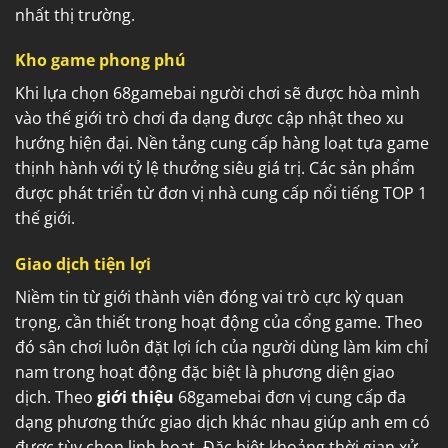
nhất thị trường.
Kho game phong phú
Khi lựa chọn 68gamebai người chơi sẽ được hòa mình
vào thế giới trò chơi đa dạng được cập nhật theo xu
hướng hiện đại. Nền tảng cung cấp hàng loạt tựa game
thịnh hành với tỷ lệ thưởng siêu giá trị. Các sản phẩm
được phát triển từ đơn vị nhà cung cấp nổi tiếng TOP 1
thế giới.
Giao dịch tiện lợi
Niềm tin từ giới thành viên đóng vai trò cực kỳ quan
trọng, cần thiết trong hoạt động của cổng game. Theo
đó sân chơi luôn đặt lợi ích của người dùng làm kim chỉ
nam trong hoạt động đặc biệt là phương diện giao
dịch. Theo
giới thiệu
68gamebai đơn vị cung cấp đa
dạng phương thức giao dịch khác nhau giúp anh em có
được tùy chọn linh hoạt. Đặc biệt khoảng thời gian xử