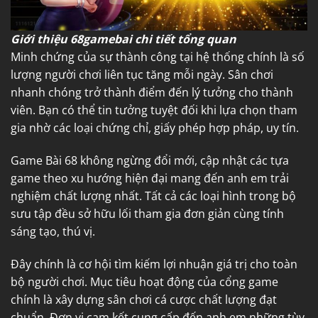
Giới thiệu
68gamebai
chi tiết tổng quan
Minh chứng của sự thành công tại hệ thống chính là số
lượng người chơi liên tục tăng mỗi ngày. Sân chơi
nhanh chóng trở thành điểm đến lý tưởng cho thành
viên. Bạn có thể tin tưởng tuyệt đối khi lựa chọn tham
gia nhờ các loại chứng chỉ, giấy phép hợp pháp, uy tín.
Game Bài 68 không ngừng đổi mới, cập nhật các tựa
game theo xu hướng hiện đại mang đến anh em trải
nghiệm chất lượng nhất. Tất cả các loại hình trong bộ
sưu tập đều sở hữu lối tham gia đơn giản cùng tính
sáng tạo, thú vị.
Đây chính là cơ hội tìm kiếm lợi nhuận giá trị cho toàn
bộ người chơi. Mục tiêu hoạt động của cổng game
chính là xây dựng sân chơi cá cược chất lượng đạt
chuẩn. Đơn vị cam kết cung cấp đến anh em những tùy