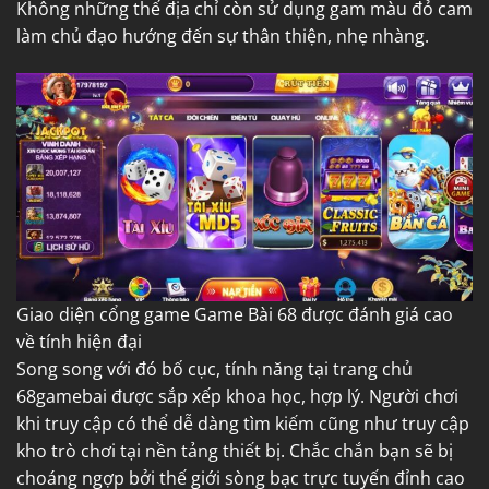
Không những thế địa chỉ còn sử dụng gam màu đỏ cam
làm chủ đạo hướng đến sự thân thiện, nhẹ nhàng.
Giao diện cổng game Game Bài 68 được đánh giá cao
về tính hiện đại
Song song với đó bố cục, tính năng tại trang chủ
68gamebai được sắp xếp khoa học, hợp lý. Người chơi
khi truy cập có thể dễ dàng tìm kiếm cũng như truy cập
kho trò chơi tại nền tảng thiết bị. Chắc chắn bạn sẽ bị
choáng ngợp bởi thế giới sòng bạc trực tuyến đỉnh cao