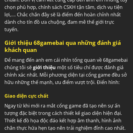
chọn phù hợp, chính sách CSKH tận tâm, dịch vụ tiện
lợi,…. Chắc chắn đây sẽ là điểm đến hoàn chỉnh nhất
dành cho tín đồ ưa chuộng, đam mê thế giới trực
tuyến.
Giới thiệu 68gamebai qua những đánh giá
khách quan
Để mang đến anh em cái nhìn tổng quan về 68gamebai
chúng tôi sẽ
giới thiệu
một số tiêu chí được đánh giá
chính xác nhất. Mỗi phương diện tại cổng game đều sở
hữu những thế mạnh, ưu điểm vượt trội. Điển hình:
Giao diện cực chất
Ngay từ khi mới ra mắt cổng game đã tạo nên sự ấn
tượng đặc biệt trong cách thiết kế giao diện hiện đại.
Thiết kế đồ họa độc đáo kết hợp âm thanh, hình ảnh
chân thực hứa hẹn tạo nên trải nghiệm đỉnh cao nhất.