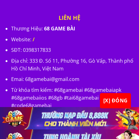
LIÊN HỆ
Thương Hiệu:
68 GAME BÀI
Website:
/
SĐT: 0398317833
Địa chỉ: 333 Đ. Số 11, Phường 16, Gò Vấp, Thành phố
Hồ Chí Minh, Việt Nam
Emai:
68gamebai@gmail.com
Từ khóa tìm kiếm: #68gamebai #68gamebaiapk
#68gamebaiios #68gb #tai68gamebai
[X] ĐÓNG
#code68gamebai