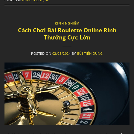
KINH NGHIỆM
Cách Chơi Bài Roulette Online Rinh
Thưởng Cực Lớn
POSTED ON
02/03/2024
BY
BÙI TIẾN DŨNG