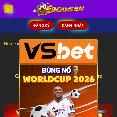
Skip
to
content
ĐĂNG KÝ
ĐĂNG NHẬP
Home
»
KINH NGHIỆM
×
KINH NGHIỆM
Cách Chơi Bài Uno 68 Game Bài Cực
Hay
POSTED ON
13/03/2024
BY
BÙI TIẾN DŨNG