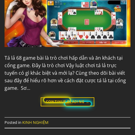
Tá lả 68 game bài là trò chơi hấp dẫn và ăn khách tại
cổng game. Đây là trò chơi Vậy luật chơi tá lả trực
tuyến có gì khác biệt và mới lạ? Cùng theo dõi bài viết
sau đây để hiểu rõ hơn về cách đặt cược tá lả tại cổng
game. Sơ…
CONTINUE READING
→
Posted in
KINH NGHIỆM