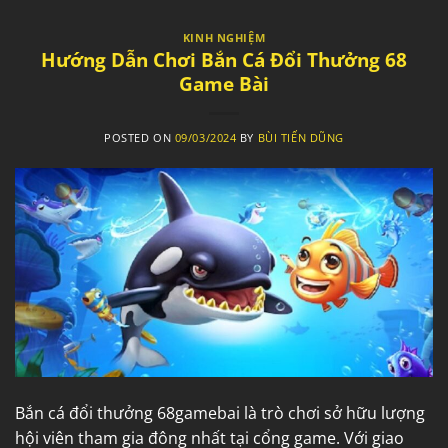
KINH NGHIỆM
Hướng Dẫn Chơi Bắn Cá Đổi Thưởng 68
Game Bài
POSTED ON
09/03/2024
BY
BÙI TIẾN DŨNG
Bắn cá đổi thưởng 68gamebai là trò chơi sở hữu lượng
hội viên tham gia đông nhất tại cổng game. Với giao