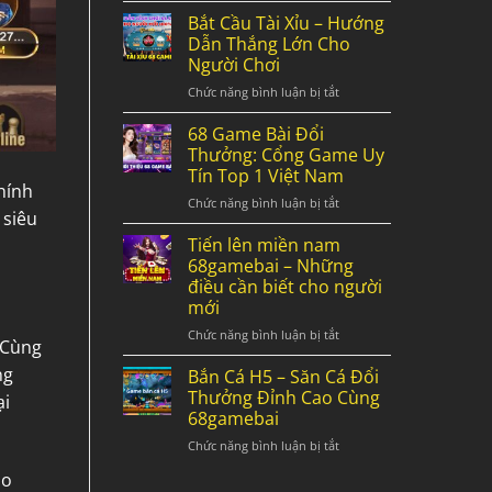
68
Giải
Bắt Cầu Tài Xỉu – Hướng
Game
Trí
Dẫn Thắng Lớn Cho
Bài
Trực
Người Chơi
–
Tuyến
ở
Chức năng bình luận bị tắt
Hướng
Hấp
Bắt
Dẫn
Dẫn
Cầu
Cài
68 Game Bài Đổi
Nhất
Tài
Đặt
Thưởng: Cổng Game Uy
Xỉu
Hiệu
Tín Top 1 Việt Nam
–
Quả
hính
ở
Chức năng bình luận bị tắt
Hướng
 siêu
68
Dẫn
Game
Thắng
Tiến lên miền nam
Bài
Lớn
68gamebai – Những
Đổi
Cho
điều cần biết cho người
Thưởng:
Người
mới
Cổng
Chơi
Game
ở
Chức năng bình luận bị tắt
. Cùng
Uy
Tiến
Tín
ng
lên
Bắn Cá H5 – Săn Cá Đổi
Top
miền
Thưởng Đỉnh Cao Cùng
ại
1
nam
68gamebai
Việt
68gamebai
Nam
ở
Chức năng bình luận bị tắt
–
Bắn
Những
ao
Cá
điều