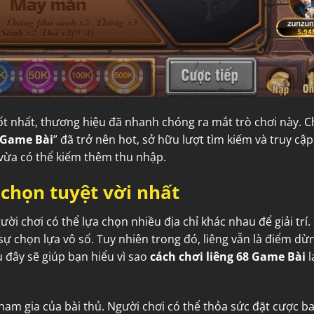
t nhất, thương hiệu đã nhanh chóng ra mắt trò chơi này. C
8 Game Bài
” đã trở nên hot, sở hữu lượt tìm kiếm và truy cập
, vừa có thể kiếm thêm thu nhập.
 chọn tuyệt vời nhất
gười chơi có thể lựa chọn nhiều địa chỉ khác nhau để giải trí
ự chọn lựa vô số. Tuy nhiên trong đó, liêng vẫn là điểm dừ
 đây sẽ giúp bạn hiểu vì sao
cách chơi liêng 68 Game Bài
l
tham gia của bài thủ. Người chơi có thể thỏa sức đặt cược b