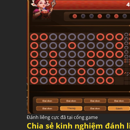
Đánh liêng cực đã tại cổng game
Chia sẻ kinh nghiệm đánh l