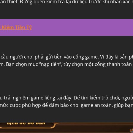
ần thiết. Đừng quên kiểm tra lại dữ liệu trước khi nhấn xác
 Kiếm Tiền Tỷ
cầu người chơi phải gửi tiền vào cổng game. Vì đây là sản 
iệm. Bạn chọn mục “nạp tiền”, tùy chọn một cổng thanh toán
 trải nghiệm game liêng tại đây. Để tìm kiếm trò chơi, ngườ
n mức cược phù hợp để đảm bảo chơi game an toàn, giúp bạ