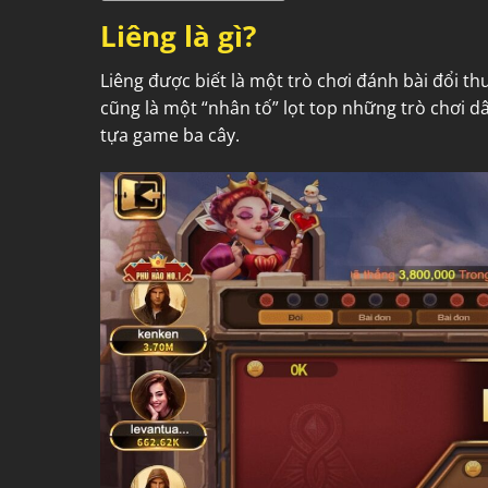
Liêng là gì?
Liêng được biết là một trò chơi đánh bài đổi th
cũng là một “nhân tố” lọt top những trò chơi dâ
tựa game ba cây.