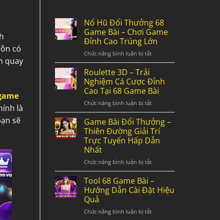
Nổ Hũ Đổi Thưởng 68
Game Bài – Chơi Game
nh
Đỉnh Cao Trúng Lớn
uôn có
ở
Chức năng bình luận bị tắt
nh quay
Nổ
Hũ
Roulette 3D – Trải
Đổi
Nghiệm Cá Cược Đỉnh
Thưởng
Cao Tại 68 Game Bài
 game
68
ở
Chức năng bình luận bị tắt
Game
ính là
Roulette
Bài
bạn sẽ
3D
–
Game Bài Đổi Thưởng –
–
Chơi
Thiên Đường Giải Trí
Trải
Game
Trực Tuyến Hấp Dẫn
Nghiệm
Đỉnh
Nhất
Cá
Cao
Cược
Trúng
ở
Chức năng bình luận bị tắt
Đỉnh
Lớn
Game
Cao
Bài
Tool 68 Game Bài –
Tại
Đổi
Hướng Dẫn Cài Đặt Hiệu
68
Thưởng
Quả
Game
–
Bài
ở
Chức năng bình luận bị tắt
Thiên
Tool
Đường