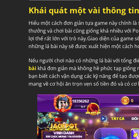
Khái quát một vài thông ti
Hiểu một cách đơn giản tựa game này chính là s
thưởng và chơi bài cũng giống khá nhiều với Po
lợi thế rất lớn với trò này.Giao diện của game 
những lá bài này sẽ được xuất hiện một cách 
Nếu người chơi nào có những lá bài với tổng đi
bài
khá đơn giản mà không hề phức tạp giống 
bạn biết cách vận dụng các kỹ năng để tạo đượ
mang về cơ hội ăn trọn vẹn số tiền đó và có c