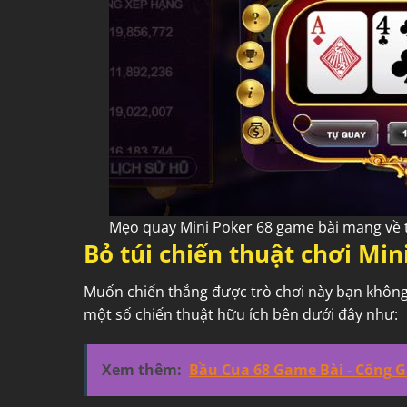
Mẹo quay Mini Poker 68 game bài mang về 
Bỏ túi chiến thuật chơi Mi
Muốn chiến thắng được trò chơi này bạn không 
một số chiến thuật hữu ích bên dưới đây như:
Xem thêm:
Bầu Cua 68 Game Bài - Cổng 