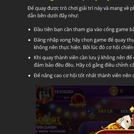
Để quay được trò chơi giải trí này và mang về
dẫn bên dưới đây như:
Đầu tiên bạn cần tham gia vào cổng game bằ
Đăng nhập xong hãy chọn game để quay thưở
không nên thực hiện. Bởi lúc đó cơ hội chiến
Khi quay thành viên cần lưu ý không nên để
đảm bảo đều đều. Hãy cố gắng điều chỉnh cẩ
Để nâng cao cơ hội tốt nhất thành viên nên 