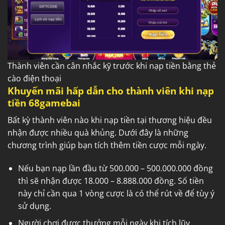
Thành viên cần cân nhắc kỹ trước khi nạp tiền bằng thẻ
cào điện thoại
Khuyến mãi hấp dẫn cho thành viên khi
nạp
tiền 68gamebai
Bất kỳ thành viên nào khi nạp tiền tại thương hiệu đều
nhận được nhiều quà khủng. Dưới đây là những
chương trình giúp bạn tích thêm tiền cược mỗi ngày.
Nếu bạn nạp lần đầu từ 500.000 – 500.000.000 đồng
thì sẽ nhận được 18.000 – 8.888.000 đồng. Số tiền
này chỉ cần qua 1 vòng cược là có thể rút về để tùy ý
sử dụng.
Người chơi được thưởng mỗi ngày khi tích lũy