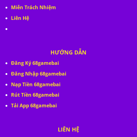
Miễn Trách Nhiệm
Liên Hệ
HƯỚNG DẪN
Đăng Ký 68gamebai
Đăng Nhập 68gamebai
Nạp Tiền 68gamebai
Rút Tiền 68gamebai
Tải App 68gamebai
LIÊN HỆ