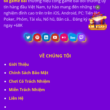
68 game bài
thương hiệu cổng game bài đổi thưởng uy
tín hàng đầu Việt Nam, tự hào mang đến những trải
✕
nghiệm đỉnh cao trên trên iOS, Android, PC: Tiến lên,
Poker, Phỏm, Tài xỉu, Nổ hũ, Bắn cá... Đăng ký nhận
ngay +68K
VỀ CHÚNG TÔI
Giới Thiệu
Chính Sách Bảo Mật
Chơi Có Trách Nhiệm
Miễn Trách Nhiệm
Liên Hệ