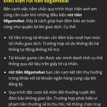
Điều kiện
rút tiền 68gamebai
Bên cạnh việc nắm chắc quy trình thực hiện anh em
cũng cần tuân thủ những điều kiện
rút tiền
68gamebai
. Đây là cách giúp bạn đảm bảo an toàn
cũng như quyền lợi khi giao dịch. Cụ thể:
Số tiền trong tài khoản cần đảm bảo vượt hạn mức
tối thiểu giao dịch. Trường hợp số dư không đủ hệ
thống tự động không hỗ trợ.
Tài khoản game cần được xác minh danh tính cụ thể
thông qua dữ liệu trên giấy tờ cá nhân.
rút tiền 68gamebai
bạn cần cam kết tên thụ hưởng
trùng khớp với tài khoản ngân hàng cung cấp khi
đăng ký.
Quy trình đặt cược bộ môn đổi thưởng tuyệt đối
đảm bảo không gian lận. Trường hợp phát hiện vi
phạm tiền thưởng sẽ bị thu hồi, hệ thống chặn truy