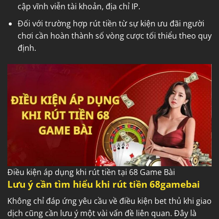
cập vĩnh viễn tài khoản, địa chỉ IP.
Đối với trường hợp rút tiền từ sự kiện ưu đãi người
chơi cần hoàn thành số vòng cược tối thiểu theo quy
định.
Điều kiện áp dụng khi rút tiền tại 68 Game Bài
Lưu ý cần tìm hiểu khi
rút tiền 68gamebai
Không chỉ đáp ứng yêu cầu về điều kiện bet thủ khi giao
dịch cũng cần lưu ý một vài vấn đề liên quan. Đây là