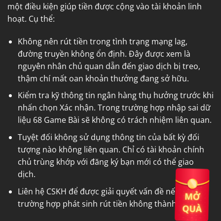
một điều kiện giúp tiền được cộng vào tài khoản linh
hoạt. Cụ thể:
Không nên rút tiền trong tình trạng mạng lag,
đường truyền không ổn định. Đây được xem là
nguyên nhân chủ quan dẫn đến giao dịch bị treo,
thậm chí mất oan khoản thưởng đang sở hữu.
Kiểm tra kỹ thông tin ngân hàng thụ hưởng trước khi
nhấn chọn Xác nhận. Trong trường hợp nhập sai dữ
liệu 68 Game Bài sẽ không có trách nhiệm liên quan.
Tuyệt đối không sử dụng thông tin của bất kỳ đối
tượng nào không liên quan. Chỉ có tài khoản chính
chủ trùng khớp với đăng ký bạn mới có thể giao
dịch.
Liên hệ CSKH để được giải quyết vấn đề nếu gặp
trường hợp phát sinh rút tiền không thành công.