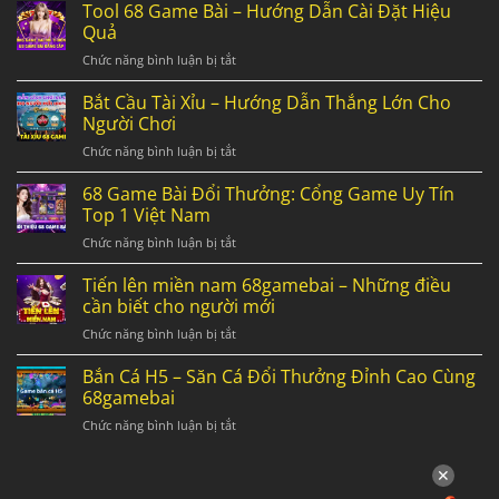
Bài
Tool 68 Game Bài – Hướng Dẫn Cài Đặt Hiệu
Cược
Cao
Đổi
Đỉnh
Quả
Trúng
Thưởng
Cao
Lớn
ở
Chức năng bình luận bị tắt
–
Tại
Tool
Thiên
68
68
Bắt Cầu Tài Xỉu – Hướng Dẫn Thắng Lớn Cho
Đường
Game
Game
Giải
Người Chơi
Bài
Bài
Trí
ở
Chức năng bình luận bị tắt
–
Trực
Bắt
Hướng
Tuyến
Cầu
68 Game Bài Đổi Thưởng: Cổng Game Uy Tín
Dẫn
Hấp
Tài
Cài
Top 1 Việt Nam
Dẫn
Xỉu
Đặt
Nhất
ở
Chức năng bình luận bị tắt
–
Hiệu
68
Hướng
Quả
Game
Tiến lên miền nam 68gamebai – Những điều
Dẫn
Bài
Thắng
cần biết cho người mới
Đổi
Lớn
ở
Chức năng bình luận bị tắt
Thưởng:
Cho
Tiến
Cổng
Người
lên
Bắn Cá H5 – Săn Cá Đổi Thưởng Đỉnh Cao Cùng
Game
Chơi
miền
Uy
68gamebai
nam
Tín
ở
Chức năng bình luận bị tắt
68gamebai
Top
Bắn
–
1
Cá
Những
Việt
✕
H5
điều
Nam