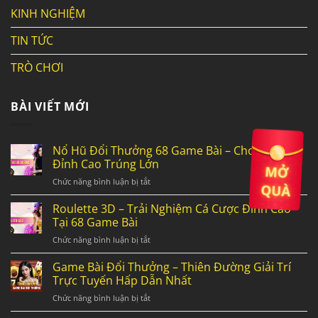
KINH NGHIỆM
TIN TỨC
TRÒ CHƠI
BÀI VIẾT MỚI
Nổ Hũ Đổi Thưởng 68 Game Bài – Chơi Game
Đỉnh Cao Trúng Lớn
ở
Chức năng bình luận bị tắt
Nổ
Hũ
Roulette 3D – Trải Nghiệm Cá Cược Đỉnh Cao
Đổi
Tại 68 Game Bài
Thưởng
ở
Chức năng bình luận bị tắt
68
Roulette
Game
3D
Game Bài Đổi Thưởng – Thiên Đường Giải Trí
Bài
–
–
Trực Tuyến Hấp Dẫn Nhất
Trải
Chơi
ở
Chức năng bình luận bị tắt
Nghiệm
Game
Game
Cá
Đỉnh