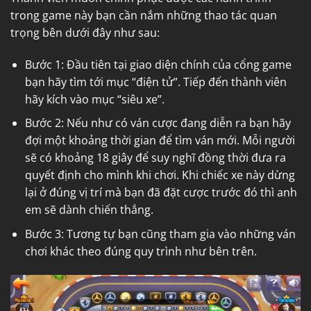
trong game này bạn cần nắm những thao tác quan
trọng bên dưới đây như sau:
Bước 1: Đầu tiên tại giao diện chính của cổng game
bạn hãy tìm tới mục “điện tử”. Tiếp đến thành viên
hãy kích vào mục “siêu xe”.
Bước 2: Nếu như có ván cược đang diễn ra bạn hãy
đợi một khoảng thời gian để tìm ván mới. Mỗi người
sẽ có khoảng 18 giây để suy nghĩ đồng thời đưa ra
quyết định cho mình khi chơi. Khi chiếc xe này dừng
lại ở đúng vị trí mà bạn đã đặt cược trước đó thì anh
em sẽ dành chiến thắng.
Bước 3: Tương tự bạn cũng tham gia vào những ván
chơi khác theo đúng quy trình như bên trên.