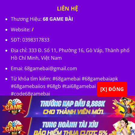
LIÊN HỆ
Thương Hiệu:
68 GAME BÀI
Website:
/
SĐT: 0398317833
Địa chỉ: 333 Đ. Số 11, Phường 16, Gò Vấp, Thành phố
Hồ Chí Minh, Việt Nam
Emai:
68gamebai@gmail.com
Từ khóa tìm kiếm: #68gamebai #68gamebaiapk
#68gamebaiios #68gb #tai68gamebai
[X] ĐÓNG
#code68gamebai