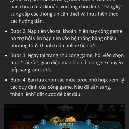
bạn chưa có tài khoản, vui lòng chọn lệnh “Đăng ký”,
cung cấp các thông tin cần thiết và thực hiện theo
các hướng dẫn.
Bước 2: Nạp tiền vào tài khoản, hiện nay cổng game
hỗ trợ hội viên nạp tiền vào hệ thống bằng nhiều
phương thức thanh toán online tiện lợi.
Bước 3: Ngay tại trang chủ cổng game, hội viên chọn
mục “Tài xỉu”, giao diện màn hình di động sẽ chuyển
tiếp sang ván cược.
Bước 4: Bạn lựa chọn các mức cược phù hợp, xem kỹ
các quy định của cổng game. Nếu đã sẵn sàng,
“nhấn lệnh” đặt cược để bắt đầu.