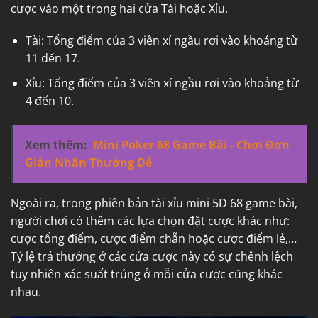
cược vào một trong hai cửa Tài hoặc Xỉu.
Tài: Tổng điểm của 3 viên xí ngầu rơi vào khoảng từ
11 đến 17.
Xỉu: Tổng điểm của 3 viên xí ngầu rơi vào khoảng từ
4 đến 10.
Xem thêm:
Mini Poker 68 Game Bài - Chơi Đơn
Giản Nhận Thưởng Dễ
Ngoài ra, trong phiên bản tài xỉu mini 5D 68 game bài,
người chơi có thêm các lựa chọn đặt cược khác như:
cược tổng điểm, cược điểm chẵn hoặc cược điểm lẻ,…
Tỷ lệ trả thưởng ở các cửa cược này có sự chênh lệch
tuy nhiên xác suất trúng ở mỗi cửa cược cũng khác
nhau.