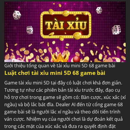
Giới thiệu tổng quan về tài xỉu mini 5D 68 game bài
Luật chơi tài xỉu mini 5D 68 game bài
Game tài xỉu mini 5D tại đây có luật chơi khá đơn giản.
Tương tự như các phiên bản tài xỉu trước đây, đạo cụ
hỗ trợ chơi trong game sẽ gồm có: Bàn cược, xúc xắc (xí
ngầu) và bộ lắc bát đĩa. Dealer AI đến từ cổng game 68
game bài sẽ là người lắc xí ngầu và theo dõi tiến trình
ván cược.
Nhiệm vụ của người chơi là dự đoán kết quả
trong các mặt của xúc xắc và đưa ra quyết định đặt