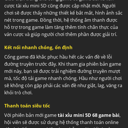
cược tài xỉu mini 5D cũng được cập nhật mới. Người
chơi sẽ được thấy những thiết kế bắt mắt, hình ảnh sắc
nét trong game. Đồng thời, hệ thống âm thanh được
hỗ trợ trong game làm tăng thêm tính chân thực của
ván cược và giúp người chơi thêm phần được giải trí.
Kết nối nhanh chóng, ổn định
Cổng game đã khắc phục hầu hết các vấn đề về lỗi
đường truyền trước đây. Khi tham gia phiên bản game
mới này, bạn sẽ được trải nghiệm đường truyền mượt
mà, tốc độ tải game nhanh chóng. Hầu như người chơi
sẽ không còn gặp phải các vấn đề như giật, lag, văng ra
khỏi trò chơi.
Thanh toán siêu tốc
Với phiên bản mới game
tài xỉu mini 5D 68 game bài
,
hội viên sẽ được sử dụng hệ thống thanh toán online