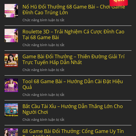
Nổ Hũ Đổi Thưởng 68 Game Bài – Chơi Game
Đỉnh Cao Trúng Lớn
ở
Chức năng bình luận bị tắt
Nổ
Hũ
Roulette 3D – Trải Nghiệm Cá Cược Đỉnh Cao
Đổi
Tại 68 Game Bài
Thưởng
ở
Chức năng bình luận bị tắt
68
Roulette
Game
3D
Game Bài Đổi Thưởng – Thiên Đường Giải Trí
Bài
–
–
Trực Tuyến Hấp Dẫn Nhất
Trải
Chơi
ở
Chức năng bình luận bị tắt
Nghiệm
Game
Game
Cá
Đỉnh
Bài
Tool 68 Game Bài – Hướng Dẫn Cài Đặt Hiệu
Cược
Cao
Đổi
Đỉnh
Quả
Trúng
Thưởng
Cao
Lớn
ở
Chức năng bình luận bị tắt
–
Tại
Tool
Thiên
68
68
Bắt Cầu Tài Xỉu – Hướng Dẫn Thắng Lớn Cho
Đường
Game
Game
Giải
Người Chơi
Bài
Bài
Trí
ở
Chức năng bình luận bị tắt
–
Trực
Bắt
Hướng
Tuyến
Cầu
68 Game Bài Đổi Thưởng: Cổng Game Uy Tín
Dẫn
Hấp
Tài
Cài