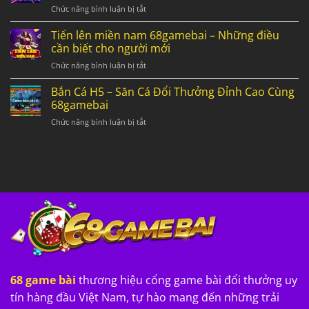
Đặt
Nhất
ở
Chức năng bình luận bị tắt
–
Hiệu
68
Hướng
Quả
Game
Tiến lên miền nam 68gamebai – Những điều
Dẫn
Bài
Thắng
cần biết cho người mới
Đổi
Lớn
ở
Chức năng bình luận bị tắt
Thưởng:
Cho
Tiến
Cổng
Người
lên
Bắn Cá H5 – Săn Cá Đổi Thưởng Đỉnh Cao Cùng
Game
Chơi
miền
Uy
68gamebai
nam
Tín
ở
Chức năng bình luận bị tắt
68gamebai
Top
Bắn
–
1
Cá
Những
Việt
H5
điều
Nam
–
cần
Săn
biết
Cá
cho
Đổi
người
Thưởng
mới
Đỉnh
Cao
Cùng
68gamebai
68 game bài
thương hiệu cổng game bài đổi thưởng uy
tín hàng đầu Việt Nam, tự hào mang đến những trải