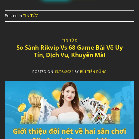
Posted in
TIN TỨC
TIN TỨC
So Sánh Rikvip Vs 68 Game Bài Về Uy
Tín, Dịch Vụ, Khuyến Mãi
POSTED ON
13/03/2024
BY
BÙI TIẾN DŨNG