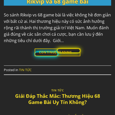
So sánh Rikvip vs 68 game bài là việc không hề đơn giản
với bất cứ ai. Hai thương hiệu này có sức ảnh hưởng
rộng rãi thành thị trường giải trí Việt Nam. Muốn đánh
giá đúng về các sân chơi cá cược, bạn cần lưu ý đến
những tiêu chí dưới đây. Giới…
CONTINUE READING
→
Posted in
TIN TỨC
TIN TỨC
Giải Đáp Thắc Mắc: Thương Hiệu 68
Game Bài Uy Tín Không?