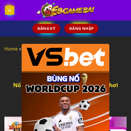
Skip
to
content
ĐĂNG KÝ
ĐĂNG NHẬP
Home
»
TIN TỨC
×
TIN TỨC
Nổ Hũ Đổi Thưởng 68 Game Bài – Chơi
Game Đỉnh Cao Trúng Lớn
POSTED ON
17/09/2025
BY
BÙI TIẾN DŨNG