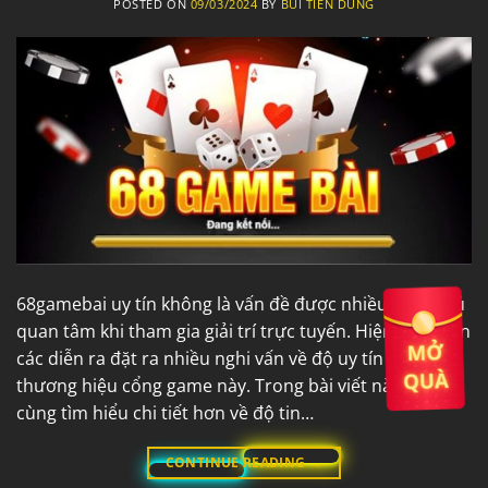
POSTED ON
09/03/2024
BY
BÙI TIẾN DŨNG
68gamebai uy tín không là vấn đề được nhiều cược thủ
quan tâm khi tham gia giải trí trực tuyến. Hiện nay, trên
các diễn ra đặt ra nhiều nghi vấn về độ uy tín của
thương hiệu cổng game này. Trong bài viết này, hãy
cùng tìm hiểu chi tiết hơn về độ tin…
CONTINUE READING
→