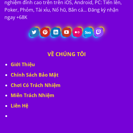
nghiệm đỉnh cao trên trên iOS, Android, PC: Tiến lên,
Poker, Phỏm, Tài xỉu, Nổ hũ, Bắn cá... Đăng ký nhận
ngay +68K
VỀ CHÚNG TÔI
Giới Thiệu
Chính Sách Bảo Mật
Chơi Có Trách Nhiệm
Miễn Trách Nhiệm
Liên Hệ