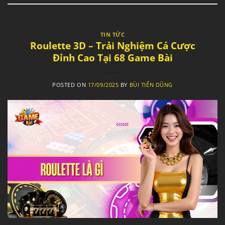
TIN TỨC
Roulette 3D – Trải Nghiệm Cá Cược
Đỉnh Cao Tại 68 Game Bài
POSTED ON
17/09/2025
BY
BÙI TIẾN DŨNG