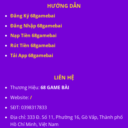
HƯỚNG DẪN
Đăng Ký 68gamebai
Đăng Nhập 68gamebai
Nạp Tiền 68gamebai
Rút Tiền 68gamebai
Tải App 68gamebai
LIÊN HỆ
Thương Hiệu:
68 GAME BÀI
Website:
/
SĐT: 0398317833
Địa chỉ: 333 Đ. Số 11, Phường 16, Gò Vấp, Thành phố
Hồ Chí Minh, Việt Nam