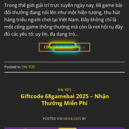
Trong thế giới giải trí trực tuyến ngày nay, 68 game bài
đổi thưởng đang nổi lên như một hiện tượng, thu hút
hàng triệu người chơi tại Việt Nam. Đây không chỉ là
một cổng game thông thường mà còn là nơi hội tụ đầy
đủ các yếu tố: uy tín, đa dạng trò…
CONTINUE READING
→
Posted in
TIN TỨC
TIN TỨC
Giftcode 68gamebai 2025 – Nhận
Thưởng Miễn Phí
POSTED ON
04/04/2025
BY