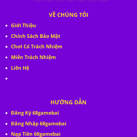
VỀ CHÚNG TÔI
Giới Thiệu
Chính Sách Bảo Mật
Chơi Có Trách Nhiệm
Miễn Trách Nhiệm
Liên Hệ
HƯỚNG DẪN
Đăng Ký 68gamebai
Đăng Nhập 68gamebai
Nạp Tiền 68gamebai