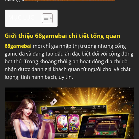
MỤC LỤC
Giới thiệu
68gamebai
chi tiết tổng quan
68gamebai
mới chỉ gia nhập thị trường nhưng cổng
game đã và đang tạo dấu ấn đặc biệt đối với cộng đồng
bet thủ. Trong khoảng thời gian hoạt động địa chỉ đã
nhận được đánh giá khách quan từ người chơi về chất
lượng, tính minh bạch, uy tín.