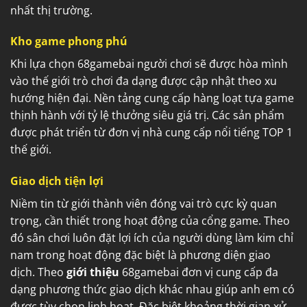
nhất thị trường.
Kho game phong phú
Khi lựa chọn 68gamebai người chơi sẽ được hòa mình
vào thế giới trò chơi đa dạng được cập nhật theo xu
hướng hiện đại. Nền tảng cung cấp hàng loạt tựa game
thịnh hành với tỷ lệ thưởng siêu giá trị. Các sản phẩm
được phát triển từ đơn vị nhà cung cấp nổi tiếng TOP 1
thế giới.
Giao dịch tiện lợi
Niềm tin từ giới thành viên đóng vai trò cực kỳ quan
trọng, cần thiết trong hoạt động của cổng game. Theo
đó sân chơi luôn đặt lợi ích của người dùng làm kim chỉ
nam trong hoạt động đặc biệt là phương diện giao
dịch. Theo
giới thiệu
68gamebai đơn vị cung cấp đa
dạng phương thức giao dịch khác nhau giúp anh em có
được tùy chọn linh hoạt. Đặc biệt khoảng thời gian xử