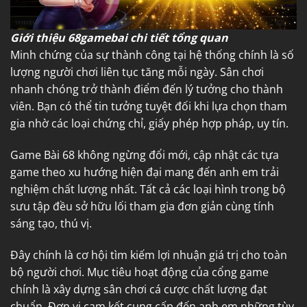
Giới thiệu
68gamebai
chi tiết tổng quan
Minh chứng của sự thành công tại hệ thống chính là số
lượng người chơi liên tục tăng mỗi ngày. Sân chơi
nhanh chóng trở thành điểm đến lý tưởng cho thành
viên. Bạn có thể tin tưởng tuyệt đối khi lựa chọn tham
gia nhờ các loại chứng chỉ, giấy phép hợp pháp, uy tín.
Game Bài 68 không ngừng đổi mới, cập nhật các tựa
game theo xu hướng hiện đại mang đến anh em trải
nghiệm chất lượng nhất. Tất cả các loại hình trong bộ
sưu tập đều sở hữu lối tham gia đơn giản cùng tính
sáng tạo, thú vị.
Đây chính là cơ hội tìm kiếm lợi nhuận giá trị cho toàn
bộ người chơi. Mục tiêu hoạt động của cổng game
chính là xây dựng sân chơi cá cược chất lượng đạt
chuẩn. Đơn vị cam kết cung cấp đến anh em những tùy