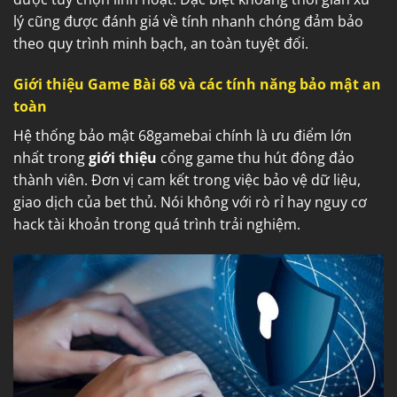
lý cũng được đánh giá về tính nhanh chóng đảm bảo
theo quy trình minh bạch, an toàn tuyệt đối.
Giới thiệu Game Bài 68 và các tính năng bảo mật an
toàn
Hệ thống bảo mật 68gamebai chính là ưu điểm lớn
nhất trong
giới thiệu
cổng game thu hút đông đảo
thành viên. Đơn vị cam kết trong việc bảo vệ dữ liệu,
giao dịch của bet thủ. Nói không với rò rỉ hay nguy cơ
hack tài khoản trong quá trình trải nghiệm.