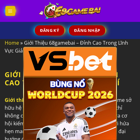
Skip
to
content
ĐĂNG KÝ
ĐĂNG NHẬP
Home
»
Giới Thiệu 68gamebai – Đỉnh Cao Trong Lĩnh
Vực Giải Trí
×
GIỚI THIỆU 68GAMEBAI – ĐỈNH
CAO TRONG LĨNH VỰC GIẢI TRÍ
Giới thiệu 68gamebai
được biết đến là cổng game sở
hữu hệ thống sản phẩm đa dạng, hấp dẫn. Địa chỉ
không chỉ là nơi thỏa mãn đam mê mà còn mở ra cơ
hội kiếm tiền đỉnh cao. Trong năm 2024 sân chơi hứa
hẹn mang đến thành viên những tính năng hiện đại
hướng đến mọi thành viên.